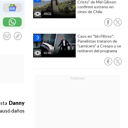
Cristo" de Mel Gibson
confirmó estreno en
cines de Chile
4802
Caos en "Sin Filtros":
Panelistas trataron de
"carnicero" a Crespo y se
retiraron del programa
4246
ista
Danny
 causó daños