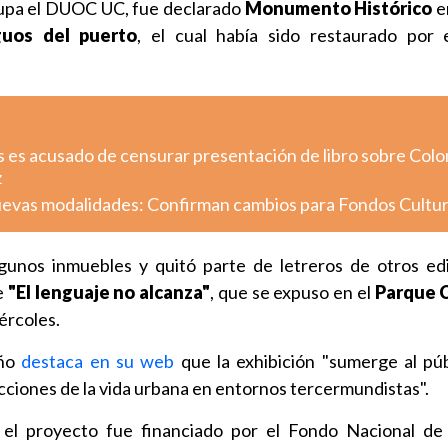
cupa el DUOC UC, fue declarado
Monumento Histórico
e
guos del puerto
, el cual había sido restaurado por e
s es acusado de censurar presentación de libro sobre Colo
z
uevas modalidades: Confirman cambios para Fondos Cultu
unos inmuebles y quitó parte de letreros de otros edi
e
"El lenguaje no alcanza"
, que se expuso en el
Parque C
ércoles.
eño
destaca en su web
que la exhibición "sumerge al púb
cciones de la vida urbana en entornos tercermundistas".
el proyecto fue financiado por el Fondo Nacional de 