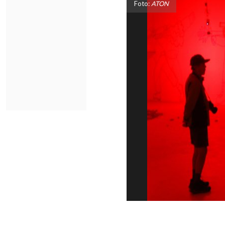
Foto:
ATON