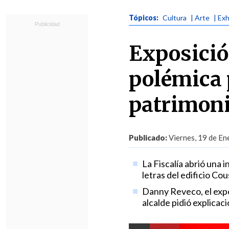
Tópicos:
Cultura
| Arte
| Ex
Exposició
polémica 
patrimoni
Publicado:
Viernes, 19 de En
La Fiscalía abrió una i
letras del edificio Co
Danny Reveco, el expos
alcalde pidió explicac