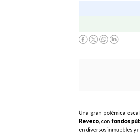
Una gran polémica escal
Reveco
, con
fondos púb
en diversos inmuebles y r