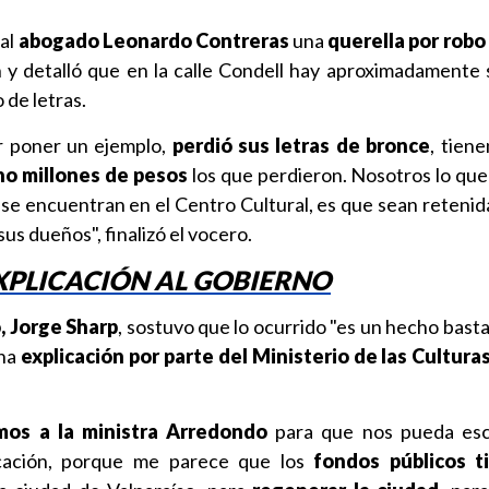
 al
abogado Leonardo Contreras
una
querella por robo
n y detalló que en la calle Condell hay aproximadamente s
 de letras.
r poner un ejemplo,
perdió sus letras de bronce
, tien
ho millones de pesos
los que perdieron. Nosotros lo qu
 se encuentran en el Centro Cultural, es que sean retenid
sus dueños", finalizó el vocero.
XPLICACIÓN AL GOBIERNO
, Jorge Sharp
, sostuvo que lo ocurrido "es un hecho bast
ena
explicación por parte del Ministerio de las Cultura
amos a la ministra Arredondo
para que nos pueda escl
icación, porque me parece que los
fondos públicos 