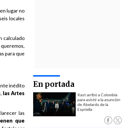
en lugar no
eis locales
en calculado
e queremos,
as para que
En portada
ante inédito
s
,
las Artes
Kast arribó a Colombia
para asistir a la asunción
de Abelardo de la
Espriella
arecer las
tienen que