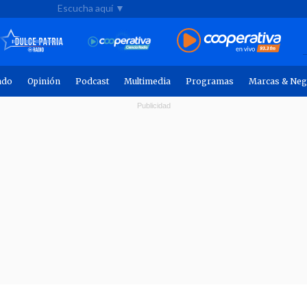
Escucha aquí ▼
ndo
Opinión
Podcast
Multimedia
Programas
Marcas & Neg