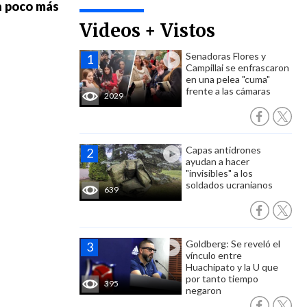
n poco más
Videos + Vistos
Senadoras Flores y
Campillai se enfrascaron
en una pelea "cuma"
frente a las cámaras
2029
Capas antidrones
ayudan a hacer
"invisibles" a los
soldados ucranianos
639
Goldberg: Se reveló el
vínculo entre
Huachipato y la U que
por tanto tiempo
395
negaron