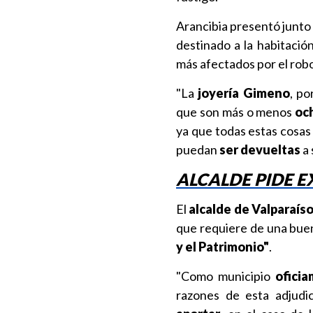
Arancibia presentó junto
destinado a la habitació
más afectados por el robo
"La
joyería Gimeno
, po
que son más o menos
oc
ya que todas estas cosas
puedan
ser devueltas
a 
ALCALDE PIDE E
El
alcalde de Valparaíso
que requiere de una bu
y el Patrimonio"
.
"Como municipio
ofici
razones de esta adjud