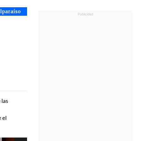
alparaíso
 las
 el