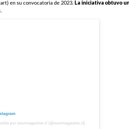
dart) en su convocatoria de 2023.
La iniciativa obtuvo u
s
.
nstagram
rtida por sourmagazine.cl (@sourmagazine.cl)