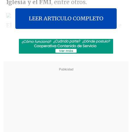
Iglesia y el FMI
, entre otros.
LEER ARTICULO COMPLETO
El nuevo libro, el número 16 del autor de
"Las venas abiertas de América Latina",
es un compendio de 365 cuentos cortos,
algunos de apenas cinco líneas, uno por
cada día del año y con referencias a
hechos más o menos relevantes de la
historia.
Revisa también
Seremi de las Culturas es acusado de censurar
presentación de libro sobre Colonia Dignidad y
Auschwitz
Fuertes recortes y nuevas modalidades: