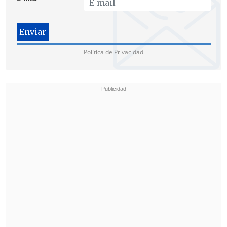
lecturas del autor.
No faltaron las menciones críticas a la
Iglesia y al Papa Benedicto XVI, al
Política de Privacidad
general Francisco Franco, al Fondo
Monetario Internacional, a las petroleras
y a la banca internacional.
"Nadie ha escrito tanto sobre el dinero,
teniendo tan poco dinero", escribió
Galeano en referencia a Carlos Marx y
sobre John D.Rockefeller, "rey del
petróleo", sentenció que "vivió casi un
siglo pero en su autopsia no se encontró
ningún escrúpulo".
Otros temas tan diversos como el medio