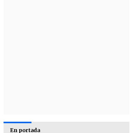
ambiente, la naturaleza, el clima, la crisis
económica internacional, los banqueros,
los pobres y los detenidos-desaparecidos
en América Latina sirvieron igualmente
de inspiración para los 365 cuentos
contenidos en el libro.
En portada