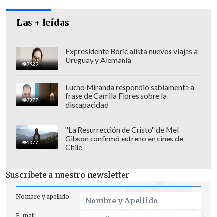
Las + leídas
Expresidente Boric alista nuevos viajes a
Uruguay y Alemania
7929
Lucho Miranda respondió sabiamente a
frase de Camila Flores sobre la
7377
discapacidad
"La Resurrección de Cristo" de Mel
Gibson confirmó estreno en cines de
El cantante argentino Juan Carlos
5377
Chile
Dávalos, el jefe inca Atahualpa, la
historia de los Mayas, el Descubrimiento
Suscríbete a nuestro newsletter
de América, el Che Guevara, Emiliano
Zapata y Augusto Sandino, son otros de
Nombre y apellido
los presentes en el nuevo libro y en las
E-mail