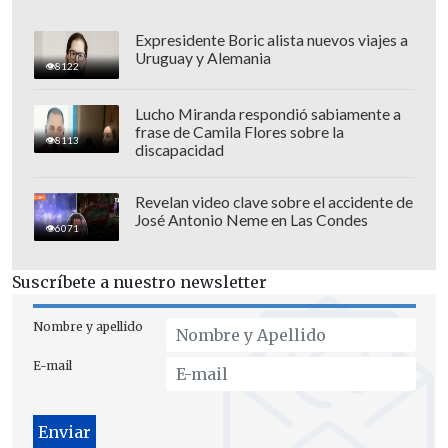
Expresidente Boric alista nuevos viajes a
Uruguay y Alemania
8122
Lucho Miranda respondió sabiamente a
frase de Camila Flores sobre la
8113
discapacidad
Revelan video clave sobre el accidente de
José Antonio Neme en Las Condes
La perito de la familia,
Gloria Ramírez
6071
indicó en un encuentro con prensa
extranjera que están llegando "a una
Suscríbete a nuestro newsletter
etapa de cierre desde el punto de vista
Nombre y apellido
genético, de la genética forense".
E-mail
"Si ello, sumado al resto de la evidencia,
al ministro (juez) le parece que compone
una evidencia sustentable para cerrar el