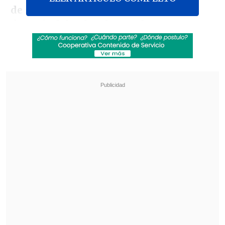
de septiembre de 1973, pocos días
después del golpe de Estado
para
derrocar al gobierno de Salvador Allende.
Revisa también
Seremi de las Culturas es acusado de censurar
presentación de libro sobre Colonia Dignidad y
Auschwitz
Fuertes recortes y nuevas modalidades:
Confirman cambios para Fondos Cultura 2027
Pero desde 2011 está abierta una
investigación judicial para
determinar
si
murió a causa de un cáncer de próstata
que padecía o fue envenenado
por