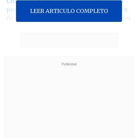
Como apuntó el propio Gobierno en su
portal
, "a pesar de reiteradas solicitudes
LEER ARTICULO COMPLETO
de organizaciones sindicales y gremiales
que agrupan a artistas, trabajadores y
empresarios circenses,
por más de 8
años, no se dictó el correspondiente
reglamento de dicha ley
, impidiendo de
esta manera su plena aplicación".
Revisa también
Seremi de las Culturas es acusado de censurar
presentación de libro sobre Colonia Dignidad y
Auschwitz
Fuertes recortes y nuevas modalidades:
Confirman cambios para Fondos Cultura 2027