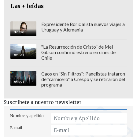
normativa fijada por esta ley".
Las + leídas
Expresidente Boric alista nuevos viajes a
Uruguay y Alemania
6920
"La Resurrección de Cristo" de Mel
Gibson confirmó estreno en cines de
4361
Chile
Caos en "Sin Filtros": Panelistas trataron
de "carnicero" a Crespo y se retiraron del
3991
programa
Suscríbete a nuestro newsletter
Para la Mandataria, hoy se dio "un paso
Nombre y apellido
para dar mayor claridad en las reglas del
E-mail
juego y mayor transparencia para evitar