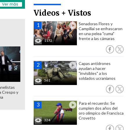
Videos + Vistos
Senadoras Flores y
Campillai se enfrascaron
en una pelea "cuma"
frente a las cámaras
1172
Capas antidrones
ayudan a hacer
"invisibles" a los
soldados ucranianos
561
anelistas
 a Crespo y
ma
Para el recuerdo: Se
cumplen dos años del
oro olímpico de Francisca
Crovetto
324