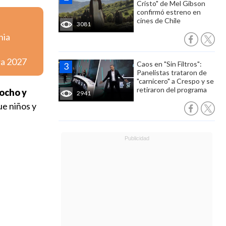
Cristo" de Mel Gibson
confirmó estreno en
cines de Chile
3081
nia
ra 2027
Caos en "Sin Filtros":
Panelistas trataron de
"carnicero" a Crespo y se
retiraron del programa
nocho y
2941
ue niños y