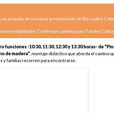
s es acusado de censurar presentación de libro sobre Colo
z
uevas modalidades: Confirman cambios para Fondos Cultu
ro funciones -10:30, 11:30, 12:30 y 13:30 horas- de "Pi
ho de madera"
, montaje didáctico que aborda el camino q
s y familias recorren para encontrarse.