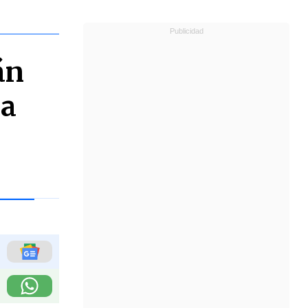
án
ra