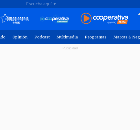
Escucha aquí ▼
ndo
Opinión
Podcast
Multimedia
Programas
Marcas & Neg