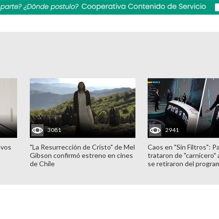
3081
2941
evos
"La Resurrección de Cristo" de Mel
Caos en "Sin Filtros": P
Gibson confirmó estreno en cines
trataron de "carnicero"
de Chile
se retiraron del progra