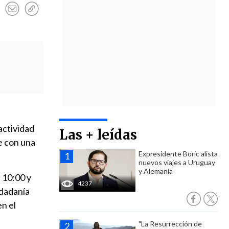
actividad
Las + leídas
ue con una
Expresidente Boric alista
nuevos viajes a Uruguay
y Alemania
s 10:00 y
4237
udadanía
en el
"La Resurrección de