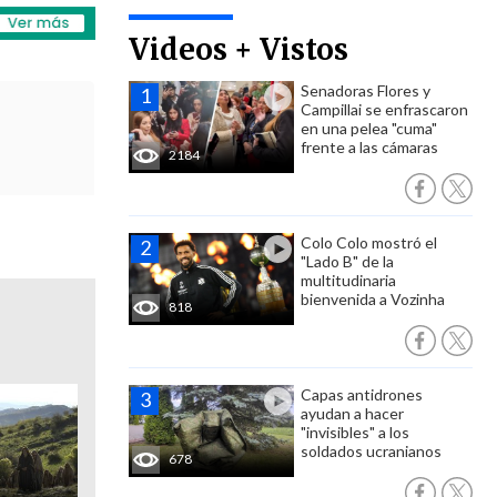
Videos + Vistos
Senadoras Flores y
Campillai se enfrascaron
en una pelea "cuma"
frente a las cámaras
2184
Colo Colo mostró el
"Lado B" de la
multitudinaria
bienvenida a Vozinha
818
Capas antidrones
ayudan a hacer
"invisibles" a los
soldados ucranianos
678