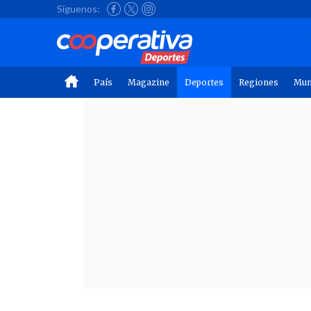
Síguenos:
País
Magazine
Deportes
Regiones
Mu