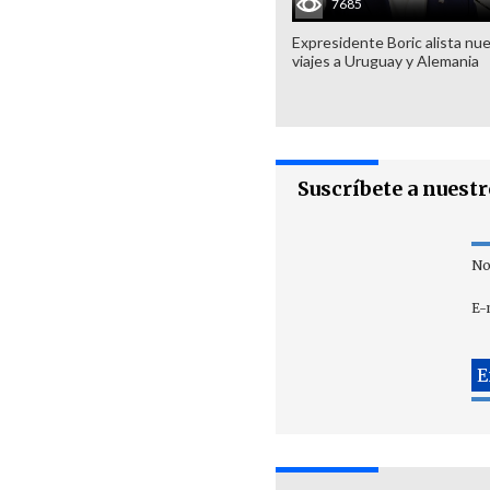
7685
Expresidente Boric alista nu
viajes a Uruguay y Alemania
Suscríbete a nuest
No
E-