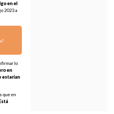
lgo en el
go 2023 a
a?
firmar lo
ero en
e estarían
es que en
Está