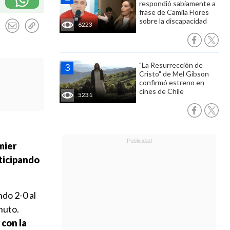
respondió sabiamente a
frase de Camila Flores
sobre la discapacidad
6223
"La Resurrección de
Cristo" de Mel Gibson
confirmó estreno en
cines de Chile
5231
mier
rticipando
ndo 2-0 al
nuto.
 con la