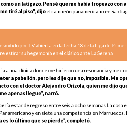
 como un latigazo. Pensé que me había tropeazo con a
e tiré al piso", dijo
el campeón panamericano en Santia
nsmitido por TV abierta en la fecha 18 de la Liga de Primer
e estirar su hegemonía en el clásico ante La Serena
ia a una clínica donde me hicieron una resonancia y me con
ter a pabellón, pero les dije que no, imposible. Me op
cto con el doctor Alejandro Orizola, quien me dijo qu
me apenas llegue", narró.
bería estar de regreso entre seis a ocho semanas La cosa 
 Panamericano y en siete una competencia en Marruecos.
za es lo último que se pierde", completó.