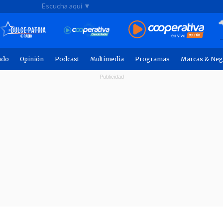
Escucha aquí ▼
ndo
Opinión
Podcast
Multimedia
Programas
Marcas & Neg