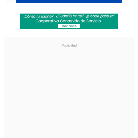
incansable compromiso, experiencia,
trabajo y pensamiento innovador ha
sido fundamental para poner a la
escudería como uno de los equipos más
exitosos y atractivos de la Fórmula 1",
expresó
Oliver Mintzlaff, director
ejecutivo de Red Bull, este miércoles en
un comunicado, donde informaron que
Laurent Mekies será su sustituto.
Revisa también
[VIDEO] Jugador de Coritiba cayó directo al
túnel en festejo de un gol que terminó anulado
Maldini: "Guardiola estuvo a punto de aceptar
en la selección italiana"