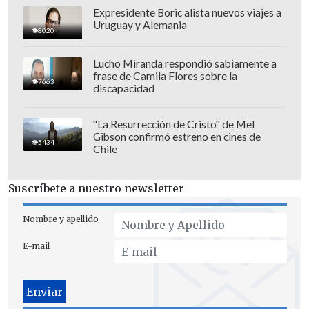
Gran Bretaña, el neerlandés Max
Expresidente Boric alista nuevos viajes a
Uruguay y Alemania
Verstappen, piloto de la escudería,
8020
comenzó en la pole, pero terminó en
Lucho Miranda respondió sabiamente a
quinta posición.
frase de Camila Flores sobre la
7663
discapacidad
"La Resurrección de Cristo" de Mel
Gibson confirmó estreno en cines de
5434
Chile
Suscríbete a nuestro newsletter
Nombre y apellido
E-mail