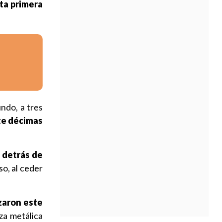
sta primera
ndo, a tres
ete décimas
 detrás de
o, al ceder
zaron este
eza metálica