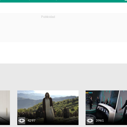
4297
3961