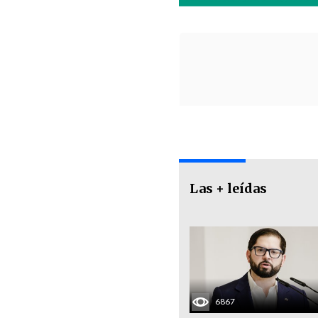
Las + leídas
6867