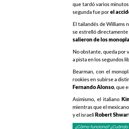
que tardó varios minutos 
segunda fue por
el acci
El tailandés de Williams 
se estrelló directamente 
salieron de los monopla
No obstante, queda por ve
a pista en los segundos l
Bearman, con el monop
rookies en subirse a disti
Fernando Alonso
, que 
Asimismo, el italiano
Ki
mientras que el mexicano
y el israelí
Robert Shwar