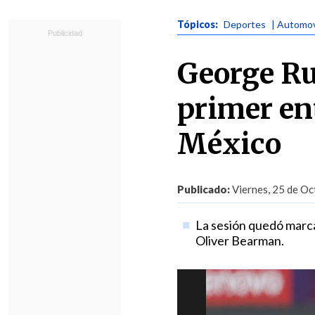
Tópicos:
Deportes
| Automov
George Ru
primer en
México
Publicado:
Viernes, 25 de Oc
La sesión quedó marca
Oliver Bearman.