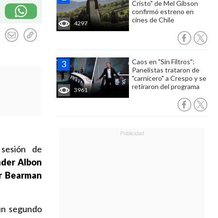
Cristo" de Mel Gibson
confirmó estreno en
cines de Chile
4297
Caos en "Sin Filtros":
Panelistas trataron de
"carnicero" a Crespo y se
retiraron del programa
3961
 sesión de
nder Albon
r Bearman
un segundo