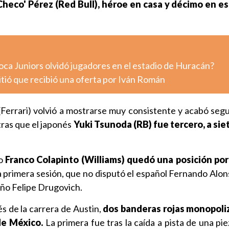
Checo' Pérez (Red Bull), héroe en casa y décimo en e
oca Juniors olvidó jugadores en el estadio de Huracán?
tió que recibió una oferta por Iván Román
Ferrari) volvió a mostrarse muy consistente y acabó segu
tras que el japonés
Yuki Tsunoda (RB) fue tercero, a si
no
Franco Colapinto (Williams) quedó una posición por
 primera sesión, que no disputó el español Fernando Alons
eño Felipe Drugovich.
s de la carrera de Austin,
dos banderas rojas monopoli
de México.
La primera fue tras la caída a pista de una pi