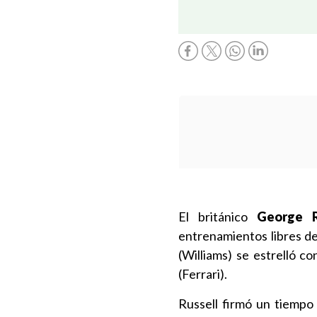
El británico
George R
entrenamientos libres d
(Williams) se estrelló c
(Ferrari).
Russell firmó un tiemp