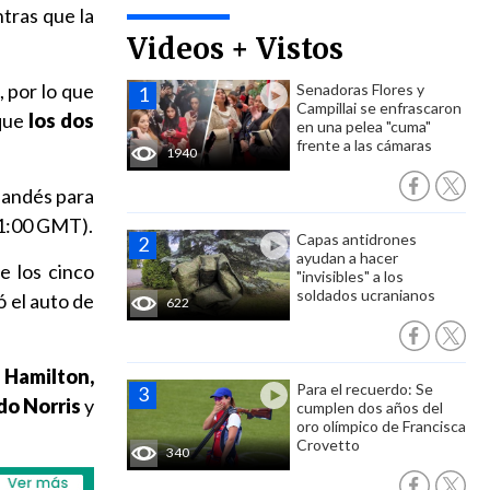
ntras que la
Videos + Vistos
, por lo que
Senadoras Flores y
Campillai se enfrascaron
que
los dos
en una pelea "cuma"
frente a las cámaras
1940
ilandés para
(21:00 GMT).
Capas antidrones
ayudan a hacer
e los cinco
"invisibles" a los
soldados ucranianos
ó el auto de
622
Hamilton,
Para el recuerdo: Se
o Norris
y
cumplen dos años del
oro olímpico de Francisca
Crovetto
340