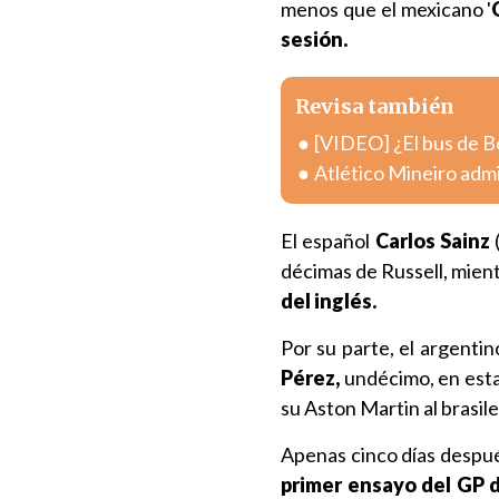
menos que el mexicano '
sesión.
Revisa también
[VIDEO] ¿El bus de B
Atlético Mineiro admi
El español
Carlos Sainz
(
décimas de Russell, mien
del inglés.
Por su parte, el argenti
Pérez,
undécimo, en esta
su Aston Martin al brasil
Apenas cinco días despué
primer ensayo del GP 