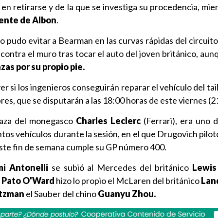
en retirarse y de la que se investiga su procedencia, mie
dente de Albon
.
no pudo evitar a Bearman en las curvas rápidas del circuito
contra el muro tras tocar el auto del joven británico, aun
zas por su propio pie.
r si los ingenieros conseguirán reparar el vehículo del ta
ibres, que se disputarán a las 18:00 horas de este viernes 
laza del monegasco
Charles Leclerc
(Ferrari), era uno d
ntos vehículos durante la sesión, en el que Drugovich pilot
este fin de semana cumple su GP número 400.
mi Antonelli
se subió al Mercedes del británico
Lewis 
Pato O'Ward
hizo lo propio el McLaren del británico
Land
tzman
el Sauber del chino
Guanyu Zhou.