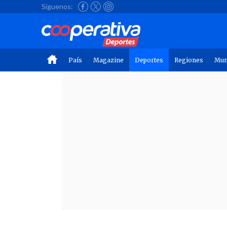
Síguenos:
País
Magazine
Deportes
Regiones
Mu