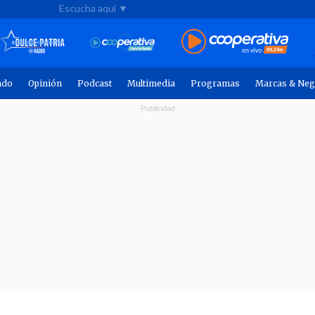
Escucha aquí ▼
ndo
Opinión
Podcast
Multimedia
Programas
Marcas & Neg