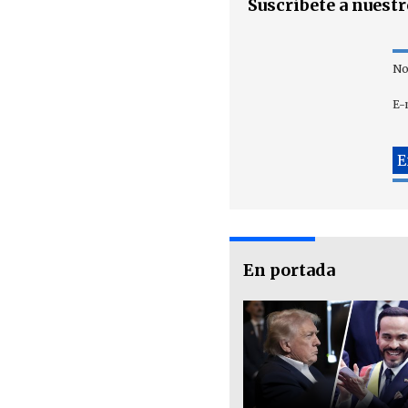
Suscríbete a nuest
No
E-
En portada