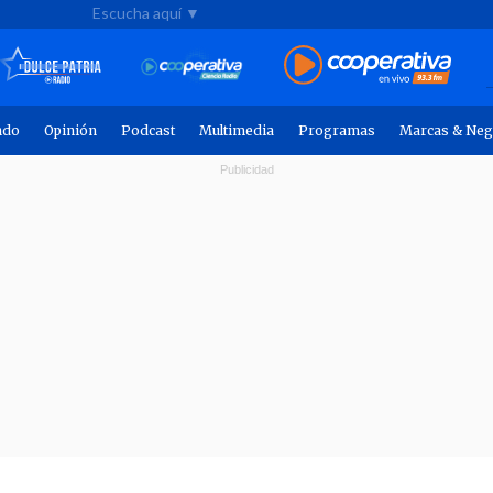
Escucha aquí ▼
ndo
Opinión
Podcast
Multimedia
Programas
Marcas & Neg