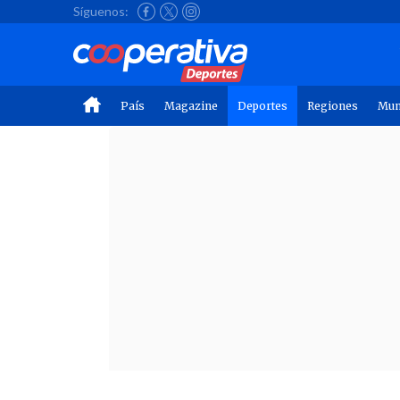
Síguenos:
País
Magazine
Deportes
Regiones
Mu