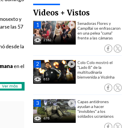
Videos + Vistos
imosexto y
Senadoras Flores y
arse las 57
Campillai se enfrascaron
en una pelea "cuma"
frente a las cámaras
2182
nó desde la
Colo Colo mostró el
semana
en el
"Lado B" de la
multitudinaria
bienvenida a Vozinha
813
Capas antidrones
ayudan a hacer
"invisibles" a los
soldados ucranianos
678