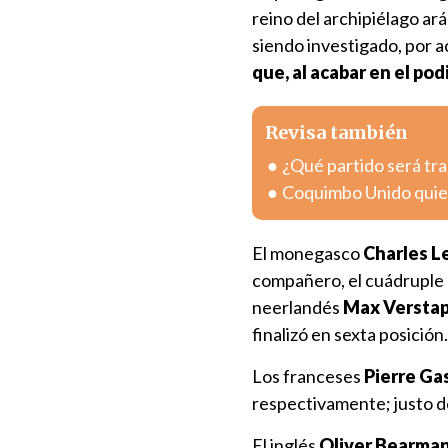
reino del archipiélago ar
siendo investigado, por a
que, al acabar en el po
Revisa también
¿Qué partido será tra
Coquimbo Unido quier
El monegasco
Charles L
compañero, el cuádruple
neerlandés
Max Versta
finalizó en sexta posición.
Los franceses
Pierre Ga
respectivamente; justo de
El inglés
Oliver Bearma