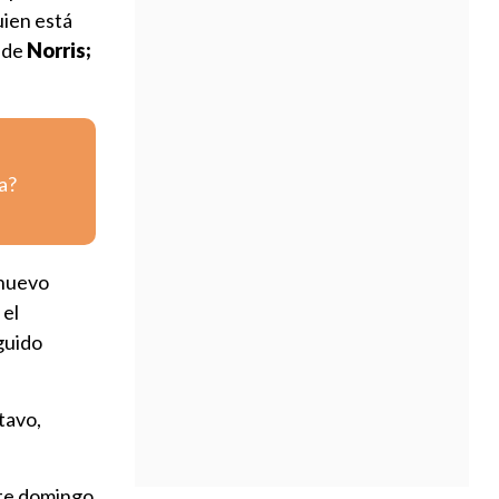
uien está
y de
Norris;
a?
 nuevo
 el
guido
tavo,
ste domingo