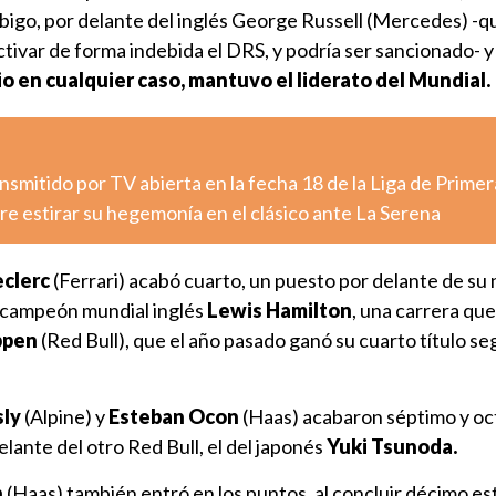
ábigo, por delante del inglés George Russell (Mercedes) -q
ctivar de forma indebida el DRS, y podría ser sancionado- 
dio en cualquier caso, mantuvo el liderato del Mundial.
nsmitido por TV abierta en la fecha 18 de la Liga de Primer
e estirar su hegemonía en el clásico ante La Serena
eclerc
(Ferrari) acabó cuarto, un puesto por delante de su
 campeón mundial inglés
Lewis Hamilton
, una carrera que
ppen
(Red Bull), que el año pasado ganó su cuarto título se
sly
(Alpine) y
Esteban Ocon
(Haas) acabaron séptimo y oc
lante del otro Red Bull, el del japonés
Yuki Tsunoda.
n
(Haas) también entró en los puntos, al concluir décimo e