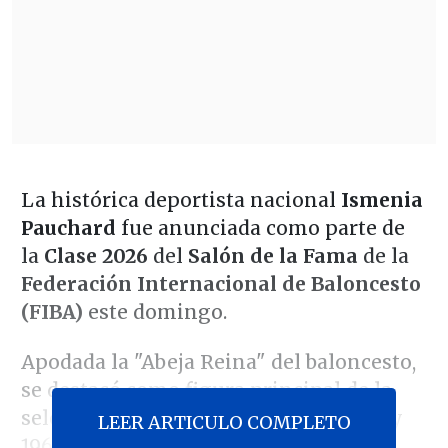
La histórica deportista nacional
Ismenia
Pauchard
fue anunciada como parte de
la
Clase 2026
del
Salón de la Fama
de la
Federación Internacional de Baloncesto
(FIBA)
este domingo.
Apodada la "Abeja Reina" del baloncesto,
se destacó como figura principal de la
selección chilena entre los años 1950 y
LEER ARTICULO COMPLETO
1960,
logrando títulos y