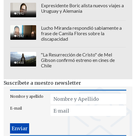
Expresidente Boric alista nuevos viajes a
Uruguay y Alemania
7992
Lucho Miranda respondió sabiamente a
frase de Camila Flores sobre la
7542
discapacidad
Nacida el 20 de noviembre de 1932 en
Traiguén, Región de La Araucanía
,
"La Resurrección de Cristo" de Mel
Pauchard se inició como basquetbolista
Gibson confirmó estreno en cines de
5410
Chile
en el Club Famae (1951-1953) antes de
defender a Colo Colo en dos periodos
Suscríbete a nuestro newsletter
(donde más destacó) y también al Club
Antonio Labán.
Nombre y apellido
E-mail