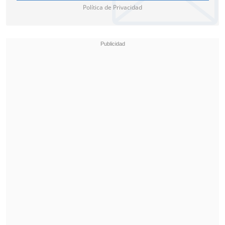
Política de Privacidad
Con múltiples títulos en la Asociación
de Santiago, también ganó dos
Sudamericanos con la selección
nacional
(1956 y 1960), siendo además la
máxima encestadora en las ediciones de
1958 y 1967.
Lamentablemente, la leyenda nacional
murió asesinada
en Caburgua el
22 de