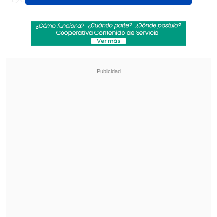
reconocimientos a nivel sudamericano.
Revisa también
[VIDEO] Balón enviado fuera de la cancha
provocó un choque de tránsito en Uruguay
No pasó inadvertido: Las deficientes
luminarias en el clásico de Coquimbo ante La
Serena
Además, fue la tercera máxima
anotadora en los Campeonatos
Mundiales FIBA de 1957 y 1964.
Todo esto
le ha valido este reconocimiento
póstumo, que la convierte en una
leyenda del deporte a nivel