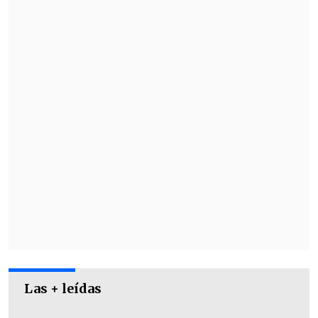
internacional y en la primera chilena
en ingresar al Salón de la Fama de la
FIBA
.
Las + leídas