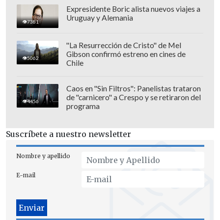
Indiana regresa a las Finales por primera
Expresidente Boric alista nuevos viajes a
Uruguay y Alemania
vez desde 2000 y peleará por el que sería
7381
el primer título de su historia.
"La Resurrección de Cristo" de Mel
Gibson confirmó estreno en cines de
Los Thunder competirán por el título
5062
Chile
por primera vez desde las Finales
perdidas en 2012.
Caos en "Sin Filtros": Panelistas trataron
de "carnicero" a Crespo y se retiraron del
4456
programa
Suscríbete a nuestro newsletter
Nombre y apellido
E-mail