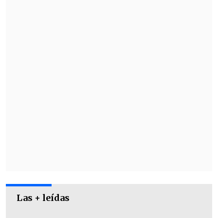
Los Pacers, ya instalados en Oklahoma
City, participarán este miércoles en el día
de medios previo al arranque de las
Finales.
Las + leídas