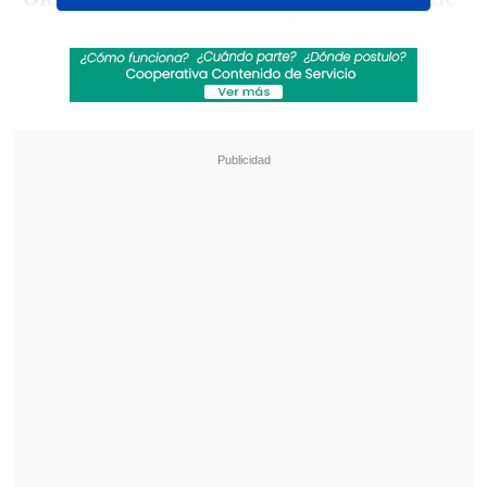
retraso, según informan los medios
locales,
después de tomar su segundo
vuelo, de Tulsa a la sede de las Finales
NBA.
Revisa también
Gago otra vez esquivó la crisis de Azul Azul:
"Yo tengo que hablar de lo deportivo"
Gago: El objetivo es llegar a la última fecha del
torneo con posibilidades
El equipo de Indiana se quedó en Tulsa
poco más de 40 minutos, informa el
New
York Times.