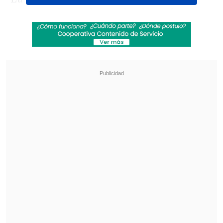
sorpresa de que la neerlandesa récord,
Hetty van de Wouw, quedó fuera de la
lucha por el podio.
Revisa también
Tobar y el VAR centralizado en el Ascenso: El
delay es mínimo, casi imperceptible
Tobar confirmó que Comisión de Arbitros de la
ANFP sancionó a Héctor Jona
Sato, medallista de oro en el Mundial de
hace un año,
planeaba que su duelo sería
con la neerlandesa van de Wouw que fue
plata en Ballerup
, pero sus mayores