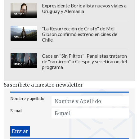
Expresidente Boric alista nuevos viajes a
Uruguay y Alemania
7464
"La Resurrección de Cristo" de Mel
Gibson confirmó estreno en cines de
5139
"Seguí la estrategia que me planteó mi
Chile
entrenador", dijo Sato sobre su victoria
visiblemente emocionada tras la
Caos en "Sin Filtros": Panelistas trataron
de "carnicero" a Crespo y se retiraron del
premiación.
4569
programa
Cuadrado, la campeona panamericana de
Suscríbete a nuestro newsletter
19 años coronó con el bronce su gran
desempeño en el Mundial de Chile,
Nombre y apellido
donde ya había lucido metiéndose en el
E-mail
quinto lugar de la contrarreloj, el sábado,
y llegó a octavos en velocidad individual.