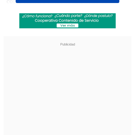
competencia entre el 22 y el 26 de
octubre.
Más de 350 deportistas de 45 países
llegarán a Santiago para disputar
títulos mundiales en pruebas de
velocidad y fondo
, consolidando a Chile
como una sede confiable y atractiva para
el deporte global.
Revisa también
[VIDEO] Balón enviado fuera de la cancha
provocó un choque de tránsito en Uruguay
No pasó inadvertido: Las deficientes
luminarias en el clásico de Coquimbo ante La
Serena