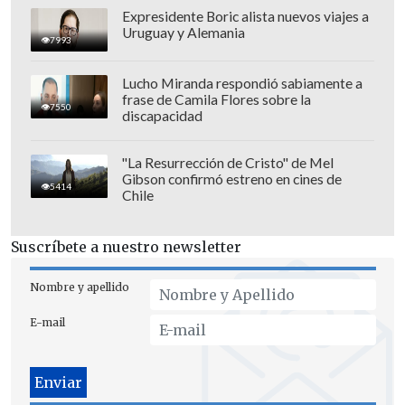
instalación de tecnología LED
,
Expresidente Boric alista nuevos viajes a
Uruguay y Alemania
adecuaciones en los sistemas de
7993
generación de energía y mejoramiento
Lucho Miranda respondió sabiamente a
superficial de la pista de ciclismo en su
frase de Camila Flores sobre la
7550
totalidad, entre otros trabajos.
discapacidad
"La Resurrección de Cristo" de Mel
Gibson confirmó estreno en cines de
5414
Chile
Suscríbete a nuestro newsletter
Nombre y apellido
E-mail