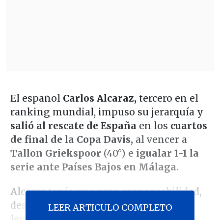
El español
Carlos Alcaraz,
tercero en el
ranking mundial, impuso su jerarquía y
salió al rescate de España
en los
cuartos
de final de la Copa Davis,
al vencer a
Tallon Griekspoor
(40°) e
igualar 1-1 la
serie ante Países Bajos en Málaga
.
Alcaraz tenía una gran responsabilidad,
después de la derrota que sufrió la
LEER ARTICULO COMPLETO
leyenda Rafael Nadal, quien se retirará