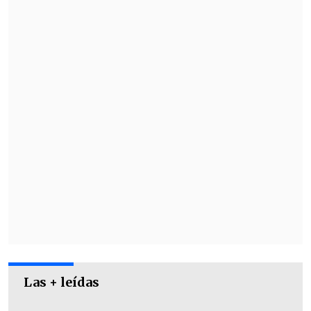
La serie se resolverá en el duelo de
dobles, que disputa el propio Alcaraz
junto a Marcel Granollers ante la dupla
de Wesley Koolhof y Van de Zandschulp.
Las + leídas