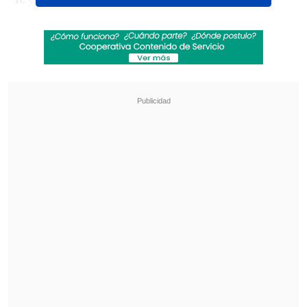
tras este torneo, ante Botic Van de
Zandschulp (80°).
Revisa también
Chile sufrió amarga caída ante Tailandia en el
Mundial de Vóleibol Femenino sub 17
[VIDEO] La UC tomó ventaja ante Cobresal
gracias a un autogol de Guillermo Pacheco
Sin embargo, evitó sorpresas y, con el
apoyo de Nadal en las gradas, Alcaraz
mantuvo viva a la "armada española" con
un
7-6(0) y un 6-3 en menos de 90
minutos.