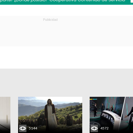
5144
4572