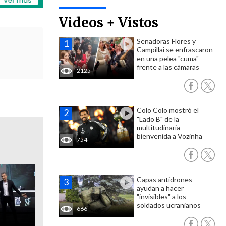
Videos + Vistos
Senadoras Flores y
Campillai se enfrascaron
en una pelea "cuma"
frente a las cámaras
2125
Colo Colo mostró el
"Lado B" de la
multitudinaria
bienvenida a Vozinha
754
Capas antidrones
ayudan a hacer
"invisibles" a los
soldados ucranianos
666