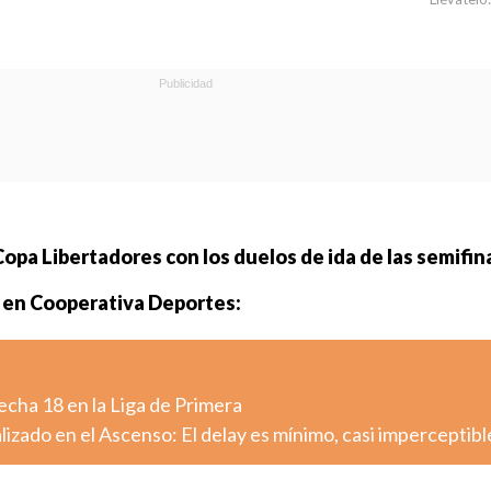
opa Libertadores con los duelos de ida de las semifin
 en Cooperativa Deportes:
fecha 18 en la Liga de Primera
lizado en el Ascenso: El delay es mínimo, casi imperceptibl