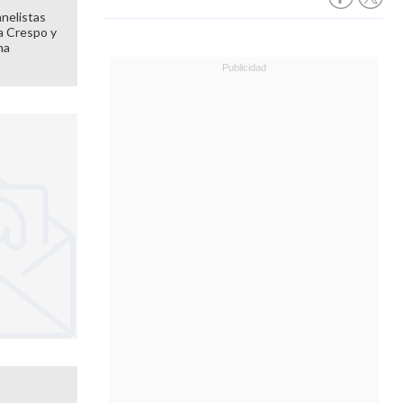
anelistas
 a Crespo y
ma