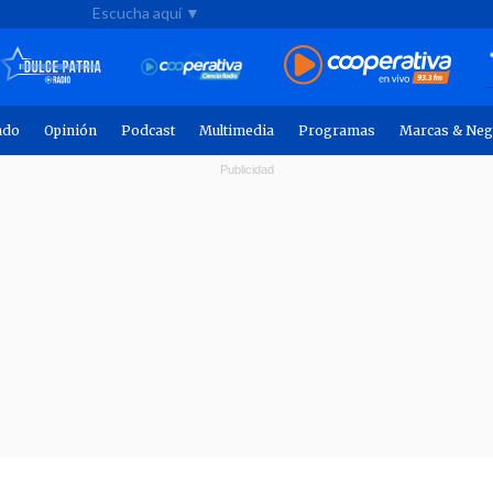
Escucha aquí ▼
ndo
Opinión
Podcast
Multimedia
Programas
Marcas & Neg