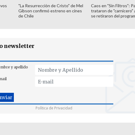
evos
"La Resurrección de Cristo" de Mel
Caos en "Sin Filtros": P
Gibson confirmó estreno en cines
trataron de "carnicero"
de Chile
se retiraron del progra
ro newsletter
mbre y apellido
mail
Política de Privacidad