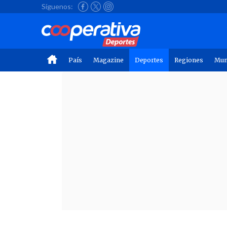
Síguenos:
País
Magazine
Deportes
Regiones
Mu