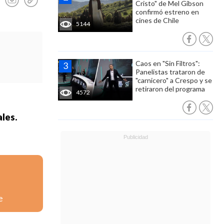
Cristo" de Mel Gibson
confirmó estreno en
cines de Chile
5144
Caos en "Sin Filtros":
Panelistas trataron de
"carnicero" a Crespo y se
retiraron del programa
4572
ales.
e