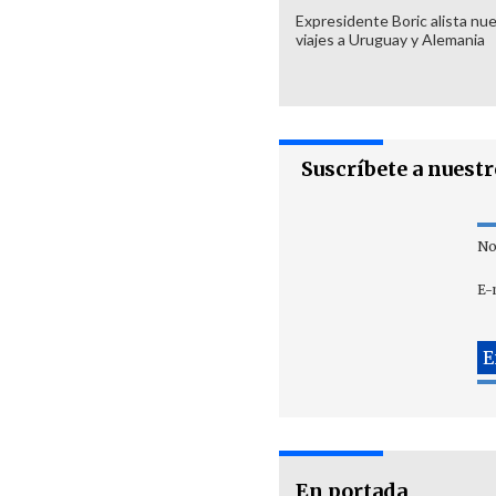
Expresidente Boric alista nu
viajes a Uruguay y Alemania
Suscríbete a nuest
No
E-
En portada