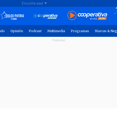
Escucha aquí ▼
ndo
Opinión
Podcast
Multimedia
Programas
Marcas & Neg