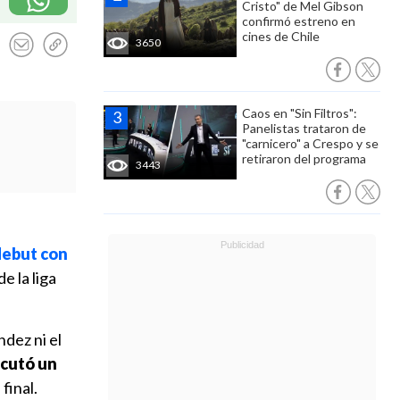
Cristo" de Mel Gibson
confirmó estreno en
cines de Chile
3650
Caos en "Sin Filtros":
Panelistas trataron de
"carnicero" a Crespo y se
retiraron del programa
3443
debut con
e la liga
dez ni el
ecutó un
final.