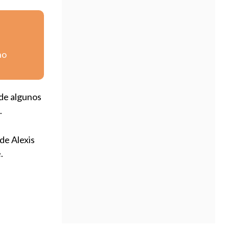
no
 de algunos
.
e Alexis
.