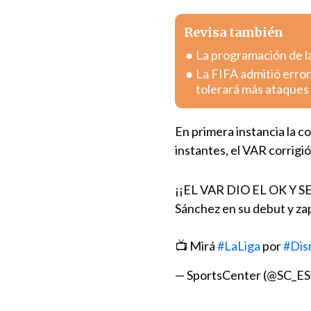
Revisa también
La programación de la
La FIFA admitió error
tolerará más ataques
En primera instancia la c
instantes, el VAR corrigió
¡¡EL VAR DIO EL OK Y S
Sánchez en su debut y zap
📺 Mirá
#LaLiga
por
#Dis
— SportsCenter (@SC_E