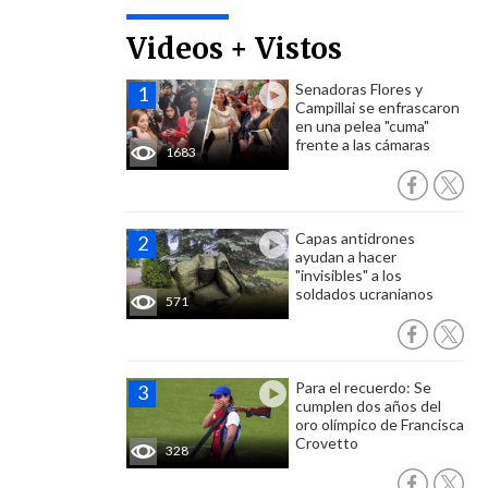
Videos + Vistos
Senadoras Flores y
Campillai se enfrascaron
en una pelea "cuma"
frente a las cámaras
1683
Capas antidrones
ayudan a hacer
"invisibles" a los
soldados ucranianos
571
Para el recuerdo: Se
cumplen dos años del
oro olímpico de Francisca
Crovetto
328