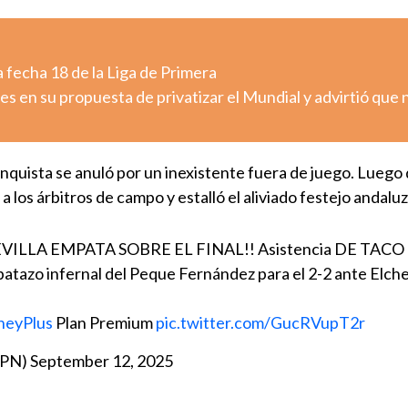
 fecha 18 de la Liga de Primera
es en su propuesta de privatizar el Mundial y advirtió que 
onquista se anuló por un inexistente fuera de juego. Luego
 a los árbitros de campo y estalló el aliviado festejo andaluz
EVILLA EMPATA SOBRE EL FINAL!! Asistencia DE TACO d
atazo infernal del Peque Fernández para el 2-2 ante Elche
neyPlus
Plan Premium
pic.twitter.com/GucRVupT2r
SPN)
September 12, 2025