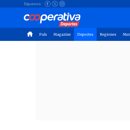
Síguenos:
País
Magazine
Deportes
Regiones
Mu