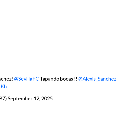
anchez!
@SevillaFC
Tapando bocas !!
@Alexis_Sanchez
lKh
l87)
September 12, 2025