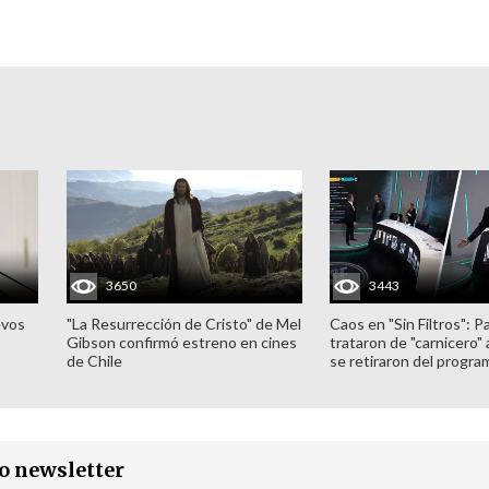
3650
3443
evos
"La Resurrección de Cristo" de Mel
Caos en "Sin Filtros": P
Gibson confirmó estreno en cines
trataron de "carnicero"
de Chile
se retiraron del progra
ro newsletter