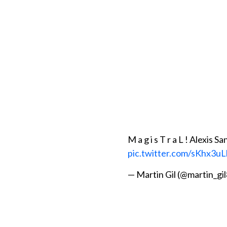
M a g i s T r a L ! Alexis S
pic.twitter.com/sKhx3uL
— Martin Gil (@martin_gi