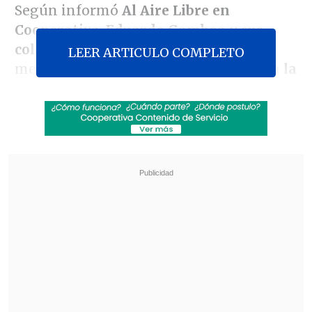
Según informó
Al Aire Libre en
Cooperativa
,
Eduardo Gamboa y sus
colaboradores
pasaron a tomar una
LEER ARTICULO COMPLETO
merienda en un
local en la carretera a la
entrada de La Calera
, cuando unos
individuos
les sustrajeron parte de sus
implementos
.
Revisa también
[VIDEO] Jugador de Coritiba cayó directo al
túnel en festejo de un gol que terminó anulado
Maldini: "Guardiola estuvo a punto de aceptar
en la selección italiana"
A los árbitros
les arrebataron la ropa