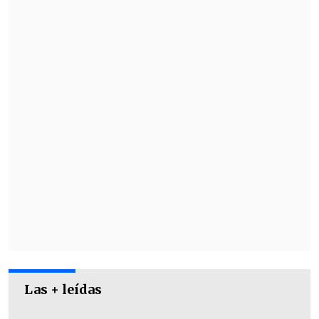
"Primero el blanco, como siempre.
Segundo el azul, como siempre", señaló
entre risas mientras depositaba el voto
de concejales
, de color blanco.
Las + leídas