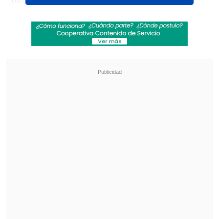
expectantes seguidores, junto con los
espectadores de su transmisión en vivo
por medio de Instagram.
Revisa también
¿Qué partido será transmitido por TV abierta
en la fecha 18 de la Liga de Primera?
Coquimbo Unido quiere estirar su hegemonía
en el clásico ante La Serena
Luego de pasar por la urna, el "King"
bromeó con un nexo entre el color de las
papeletas y las camisetas
de "Caciques"
y "Laicos".