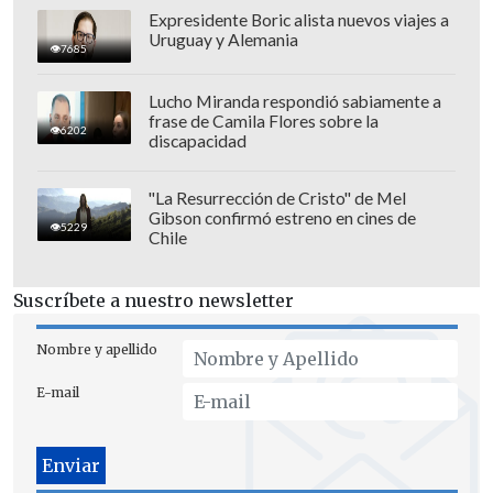
A dos fechas del cierre del torneo, Colo
Expresidente Boric alista nuevos viajes a
Uruguay y Alemania
Colo tiene una ventaja de dos unidades
7685
sobre la U y tiene la opción de
Lucho Miranda respondió sabiamente a
campeonar en la jornada 29 si vence a
frase de Camila Flores sobre la
6202
Iquique y los estudiantiles, en
discapacidad
simultáneo, enredan puntos contra
Ñublense.
"La Resurrección de Cristo" de Mel
Gibson confirmó estreno en cines de
5229
Chile
- Revisa el momento:
Suscríbete a nuestro newsletter
Nombre y apellido
E-mail