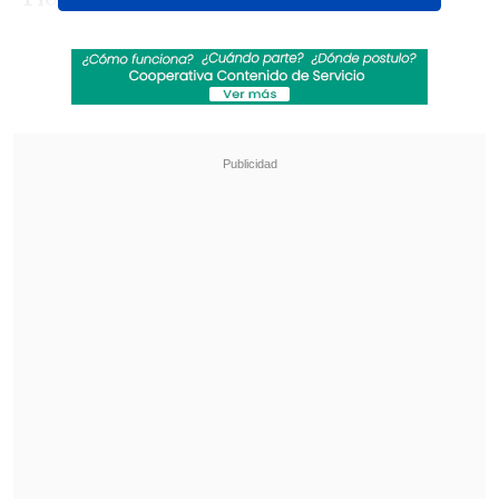
excapitán itálico, Carlos Villanueva.
Revisa también
[ESTADISTICAS] La tabla de posiciones de la
Liga de Primera en la fecha 18
La FIFA respondió a críticos de Infantino e
hizo fuerte defensa de su marco legal
Ya en camarines, el exjugador le entregó
una camiseta con el número 82 (a
propósito del título conseguido por la
selección Italiana en el Mundial de
España) y le mostró un cubículo dedicado
al comunicador:
"Esto me emociona de