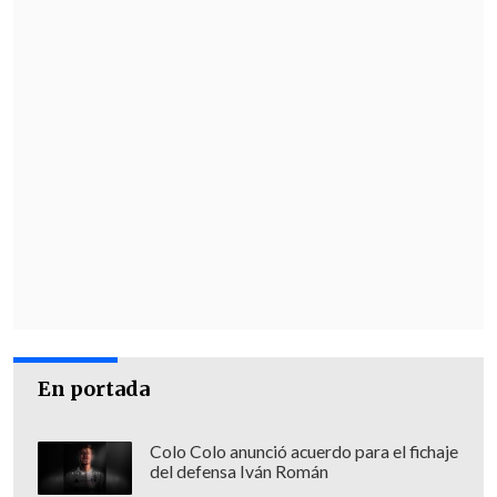
la pasión, poniendo todo el alma en cada
cosa que hago. Y eso me comprometo a
que será hasta el hasta el último día.
Gracias", afirmó el homenajeado Pedro
Carcuro.
Mira acá el momento
En portada
Colo Colo anunció acuerdo para el fichaje
del defensa Iván Román