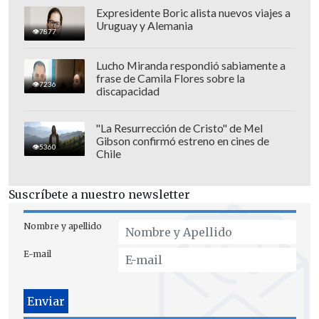
Expresidente Boric alista nuevos viajes a
Uruguay y Alemania
7877
Lucho Miranda respondió sabiamente a
frase de Camila Flores sobre la
7236
discapacidad
"La Resurrección de Cristo" de Mel
Gibson confirmó estreno en cines de
Salón de Honor "Pedro Carcuro"
5360
Chile
La
Municipalidad de La Florida a través
Suscríbete a nuestro newsletter
de su alcalde, Daniel Reyes,
inauguró
una nueva galería de imágenes
Nombre y apellido
históricas del Estadio Bicentenario
E-mail
llamándola
Salón de Honor 'Pedro
Carcuro'
en homenaje al sempiterno
relator y periodista deportivo.