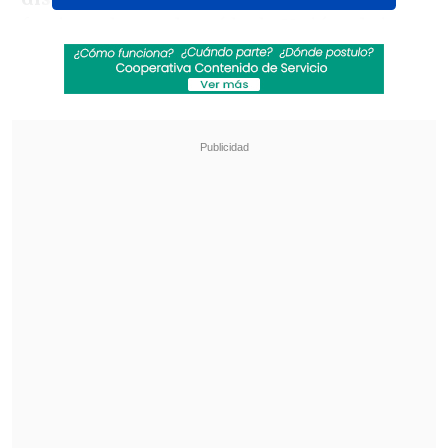
festinando con la caída de Unión al ritmo
de la canción "Te Vas" de Américo.
Revisa también
Masajista testificó en juicio por muerte de
Maradona: Me dijo 'no quiero nada, ya está'
El editorial de Rodrigo Goldberg: La palabra
gobernanza tiene un significado especial en
Conmebol
- Revisa el momento: