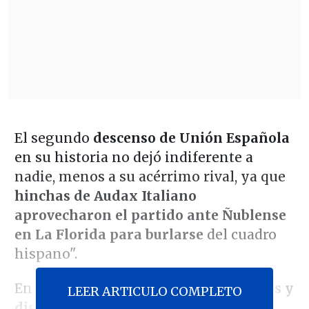
El segundo
descenso de Unión Española
en su historia no dejó indiferente a
nadie, menos a su acérrimo rival, ya que
hinchas de Audax Italiano
aprovecharon el partido ante Ñublense
en La Florida para burlarse
del cuadro
hispano".
En las tribunas se vieron
globos negros y
LEER ARTICULO COMPLETO
disfraces del "fantasma de la B"
,