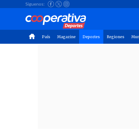
Síguenos:
País
Magazine
Deportes
Regiones
Mu