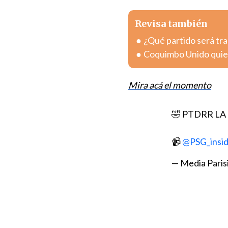
Revisa también
¿Qué partido será tra
Coquimbo Unido quier
Mira acá el momento
🤣 PTDRR LA
📹
@PSG_insi
— Media Paris