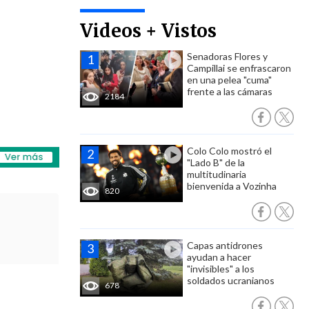
Videos + Vistos
Senadoras Flores y
Campillai se enfrascaron
en una pelea "cuma"
frente a las cámaras
2184
Colo Colo mostró el
"Lado B" de la
multitudinaria
bienvenida a Vozinha
820
Capas antidrones
ayudan a hacer
"invisibles" a los
soldados ucranianos
678