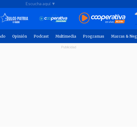
Escucha aquí ▼
ndo
Opinión
Podcast
Multimedia
Programas
Marcas & Neg