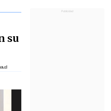
n su
a.cl