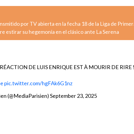
nsmitido por TV abierta en la fecha 18 de la Liga de Primer
e estirar su hegemonía en el clásico ante La Serena
 RÉACTION DE LUIS ENRIQUE EST À MOURIR DE RIRE 
de
pic.twitter.com/hgFAk6G1nz
ien (@MediaParisien)
September 23, 2025