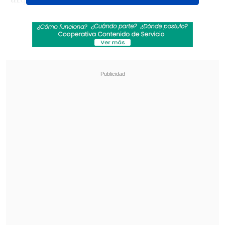
Revisa también
[VIDEO] Balón enviado fuera de la cancha
provocó un choque de tránsito en Uruguay
No pasó inadvertido: Las deficientes
luminarias en el clásico de Coquimbo ante La
Serena
Cortés anunció su decisión de dejar el
cuadro "popular" luego que ganaron el
Campeonato Nacional 2024 y la
Supercopa.