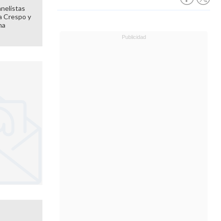
anelistas
 a Crespo y
ma