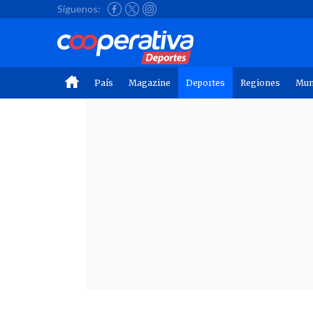
Síguenos:
País
Magazine
Deportes
Regiones
Mu