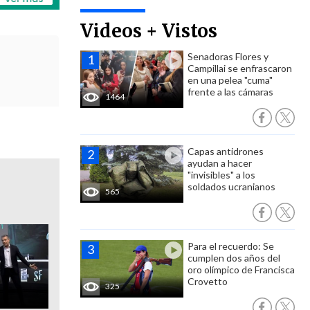
Videos + Vistos
Senadoras Flores y
Campillai se enfrascaron
en una pelea "cuma"
frente a las cámaras
1464
Capas antidrones
ayudan a hacer
"invisibles" a los
soldados ucranianos
565
Para el recuerdo: Se
cumplen dos años del
oro olímpico de Francisca
Crovetto
325