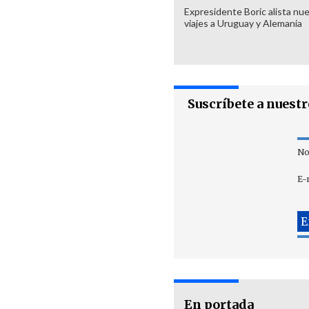
Expresidente Boric alista nu
viajes a Uruguay y Alemania
Suscríbete a nuest
No
E-
En portada