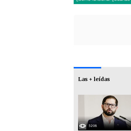
Las + leídas
5208