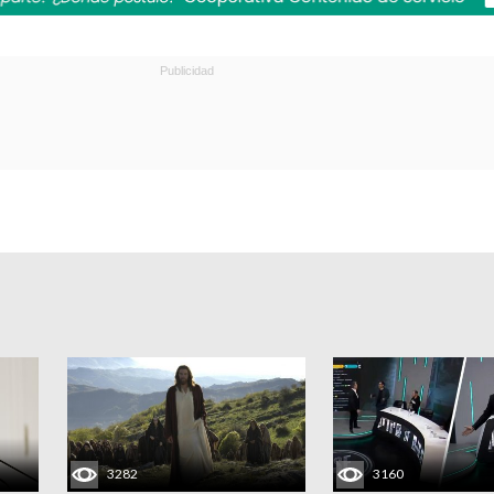
3282
3160