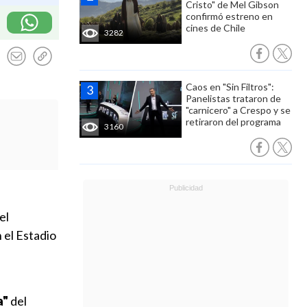
Cristo" de Mel Gibson
confirmó estreno en
cines de Chile
3282
Caos en "Sin Filtros":
Panelistas trataron de
"carnicero" a Crespo y se
retiraron del programa
3160
el
n el Estadio
a"
del