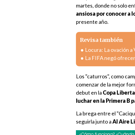
martes, donde no solo en
ansiosa por conocer a l
presente año.
Revisa también
Locura: La ovación a
La FIFA negó ofrecer
Los "caturros", como cam
comenzar de la mejor form
debut en la
Copa Liberta
luchar en la Primera B pa
La brega entre el "Caciqu
seguirla junto a
Al Aire L