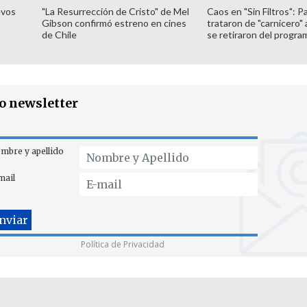
evos
"La Resurrección de Cristo" de Mel
Caos en "Sin Filtros": P
Gibson confirmó estreno en cines
trataron de "carnicero"
de Chile
se retiraron del progra
ro newsletter
mbre y apellido
mail
Política de Privacidad