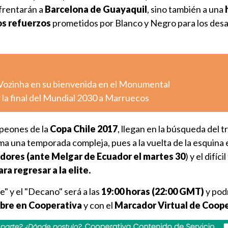
frentarán a
Barcelona de Guayaquil
, sino también a una
os refuerzos
prometidos por Blanco y Negro para los desa
 Vozinha en su bienvenida en el Monumental
 la final del Mundial 2030 a Marruecos
peones de la
Copa Chile 2017
, llegan en la búsqueda del 
a una temporada compleja, pues a la vuelta de la esquina e
dores (ante Melgar de Ecuador el martes 30
) y el difíc
ra regresar a la elite.
e" y el "Decano" será a las
19:00 horas (22:00 GMT)
y pod
ibre en Cooperativa
y con el
Marcador Virtual de Cooper