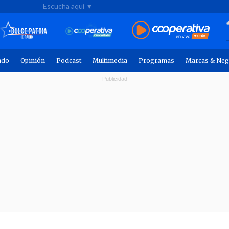
Escucha aquí ▼
ndo
Opinión
Podcast
Multimedia
Programas
Marcas & Neg