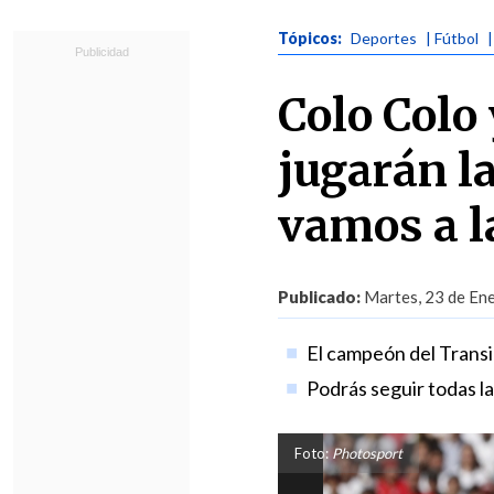
Tópicos:
Deportes
| Fútbol
Colo Colo
jugarán l
vamos a l
Publicado:
Martes, 23 de Ene
El campeón del Transici
Podrás seguir todas la
Foto:
Photosport