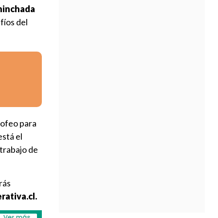
hinchada
fíos del
trofeo para
stá el
il trabajo de
rás
ativa.cl.