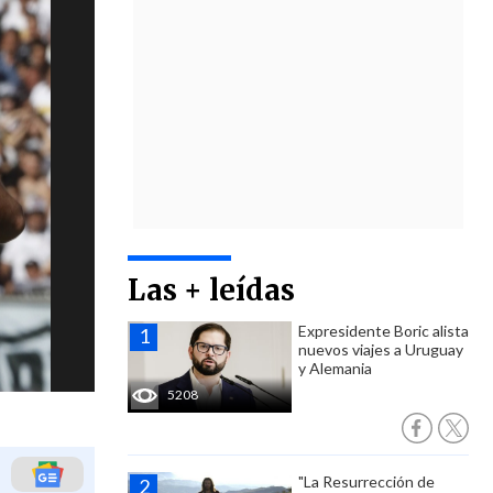
Las + leídas
Expresidente Boric alista
nuevos viajes a Uruguay
y Alemania
5208
"La Resurrección de