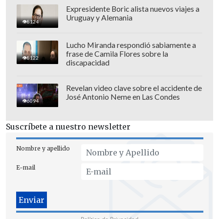
Expresidente Boric alista nuevos viajes a
Santa Laura - Universidad SEK, 18:00
Uruguay y Alemania
8124
horas. TNT Sports, TNT Sports en
MAX
Lucho Miranda respondió sabiamente a
Audax Italiano vs. Deportes Copiapó
,
frase de Camila Flores sobre la
8122
discapacidad
Estadio Bicentenario de La Florida,
18:00 horas. CNN Chile, TNT Sports en
Revelan video clave sobre el accidente de
MAX
José Antonio Neme en Las Condes
6094
Domingo 3 de noviembre
Suscríbete a nuestro newsletter
Ñublense vs. Universidad de Chile
,
Estadio Bicentenario de La Florida,
Nombre y apellido
18:00 horas. TNT Sports, TNT Sports
E-mail
en MAX
Colo Colo vs. Deportes Iquique
,
Estadio Monumental, 18:00 horas.
TNT Sports Premium, TNT Sports en