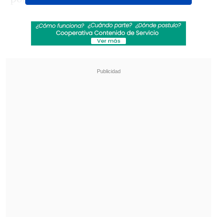
Copa Libertadores como grandes
atractivos, así como también la pelea
para llegar a Copa Sudamericana.
Revisa también
Audax Italiano quiere tomar otro respiro ante
un Ñublense que busca entrar en zona de
copas
La programación de la ida de octavos de la
Copa Sudamericana
El domingo, en tanto, se disputarán los
encuentros de los equipos que juegan
por el título, Colo Colo y U. de Chile.