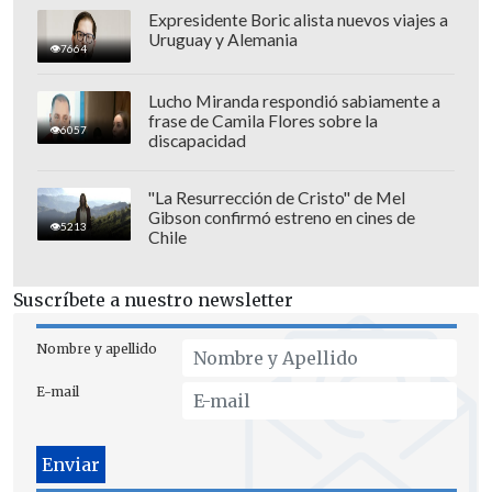
Expresidente Boric alista nuevos viajes a
Uruguay y Alemania
7664
Lucho Miranda respondió sabiamente a
frase de Camila Flores sobre la
6057
discapacidad
"La Resurrección de Cristo" de Mel
Gibson confirmó estreno en cines de
5213
Chile
Suscríbete a nuestro newsletter
Nombre y apellido
En el último minuto de juego, Franco
E-mail
Calderón cometió un penal sobre
Gonzalo Tapia y
Junior Marabel terminó
convirtiéndolo en el segundo de