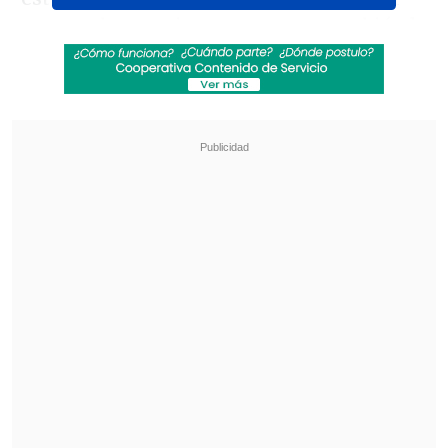
para ambos equipos, pero esto cambió al
minuto 13 del encuentro, cuando Cristian
Suárez cometió un penal dentro del área
sobre Lucas Di Yorio, revisado por el
VAR,
el cual Charles Aránguiz convirtió y
adelantó a los azules, ventaja que se
sostuvo hasta el descanso
.
Revisa también
¿Qué partido será transmitido por TV abierta
en la fecha 18 de la Liga de Primera?
Coquimbo Unido quiere estirar su hegemonía
en el clásico ante La Serena