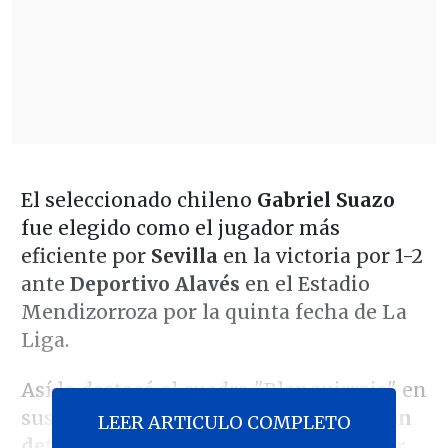
El seleccionado chileno
Gabriel Suazo
fue elegido como el jugador más
eficiente por
Sevilla
en la victoria por 1-2
ante
Deportivo Alavés
en el Estadio
Mendizorroza por la quinta fecha de La
Liga.
Así lo destacó el cuadro "Blanquirrojo" en
sus redes sociales,
donde publicaron en
LEER ARTICULO COMPLETO
detalle sus estadísticas en el duelo por