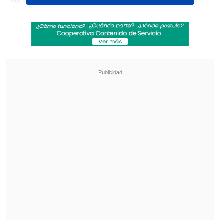
la liga española
.
Revisa también
Desde Newell's hasta Real Madrid y Unicef:
Las condolencias por la muerte de Jorge Messi
Marcador Virtual: Coquimbo Unido vs.
Deportes La Serena
El exdefensa de Colo Colo logró
ocho
recuperaciones del balón, seis entradas
ganadas y cero perdidas del balón.