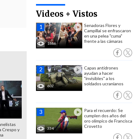
Videos + Vistos
Senadoras Flores y
Campillai se enfrascaron
en una pelea "cuma"
frente a las cámaras
1886
Capas antidrones
ayudan a hacer
"invisibles" a los
soldados ucranianos
602
Para el recuerdo: Se
cumplen dos años del
oro olímpico de Francisca
anelistas
Crovetto
334
 a Crespo y
ma