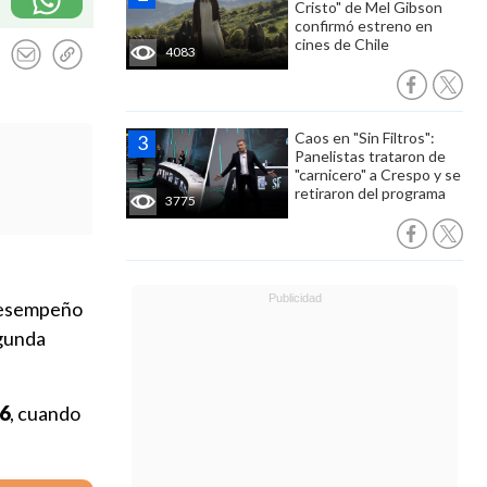
Cristo" de Mel Gibson
confirmó estreno en
cines de Chile
4083
Caos en "Sin Filtros":
Panelistas trataron de
"carnicero" a Crespo y se
retiraron del programa
3775
 desempeño
egunda
66
, cuando