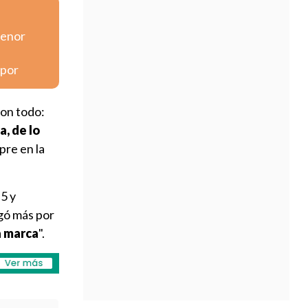
menor
spor
con todo:
, de lo
pre en la
 5 y
ugó más por
a marca
".