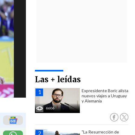
Las + leídas
Expresidente Boric alista
nuevos viajes a Uruguay
y Alemania
6606
"La Resurrección de