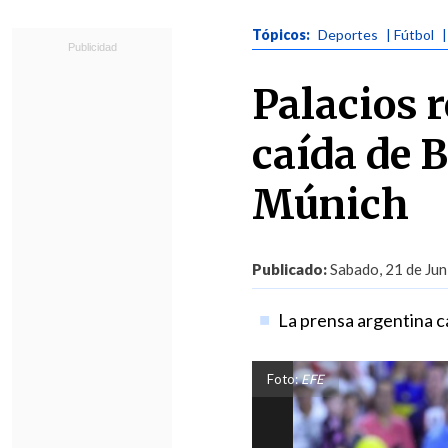
Tópicos:
Deportes
| Fútbol
|
Palacios r
caída de 
Múnich
Publicado:
Sabado, 21 de Jun
La prensa argentina c
Foto:
EFE