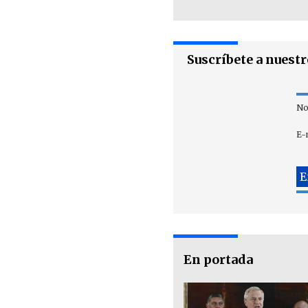
Suscríbete a nuest
No
E-
En portada