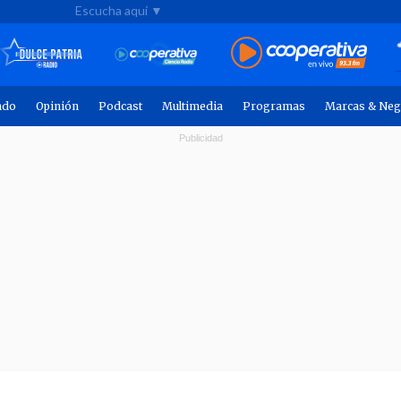
Escucha aquí ▼
ndo
Opinión
Podcast
Multimedia
Programas
Marcas & Neg