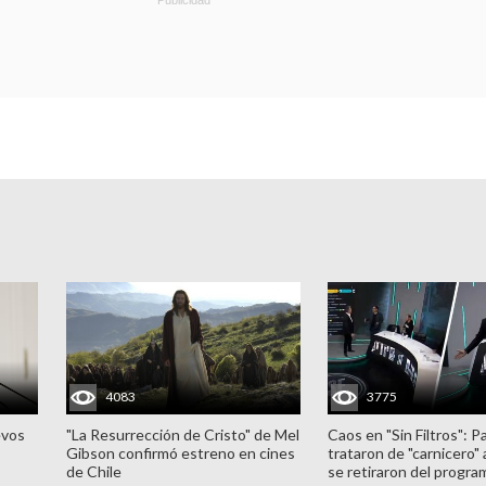
4083
3775
evos
"La Resurrección de Cristo" de Mel
Caos en "Sin Filtros": P
Gibson confirmó estreno en cines
trataron de "carnicero"
de Chile
se retiraron del progra