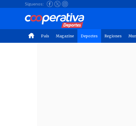
Síguenos:
País
Magazine
Deportes
Regiones
Mu