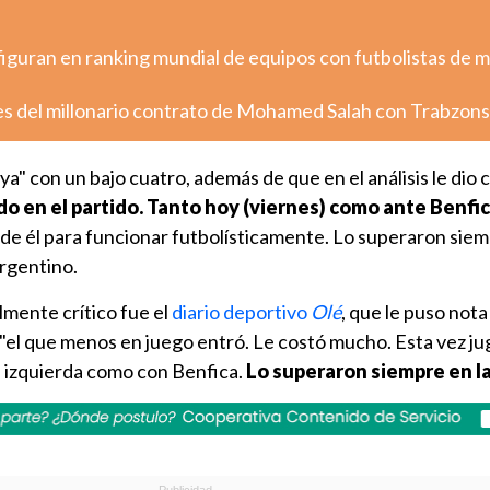
figuran en ranking mundial de equipos con futbolistas de 
es del millonario contrato de Mohamed Salah con Trabzon
joya" con un bajo cuatro, además de que en el análisis le dio 
 en el partido. Tanto hoy (viernes) como ante Benfica
 de él para funcionar futbolísticamente. Lo superaron siem
argentino.
mente crítico fue el
diario deportivo
Olé
, que le puso nota
 "el que menos en juego entró. Le costó mucho. Esta vez j
la izquierda como con Benfica.
Lo superaron siempre en l