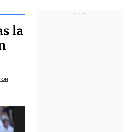
as la
n
ATON