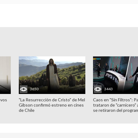
3650
3443
evos
"La Resurrección de Cristo" de Mel
Caos en "Sin Filtros": P
Gibson confirmó estreno en cines
trataron de "carnicero"
de Chile
se retiraron del progra