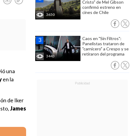
Cristo" de Mel Gibson
confirmó estreno en
cines de Chile
3650
Caos en "Sin Filtros":
Panelistas trataron de
"carnicero" a Crespo y se
retiraron del programa
3443
vió una
y
en la
ión de Iker
esto,
James