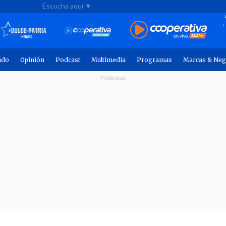
Escucha aquí ▼
ndo
Opinión
Podcast
Multimedia
Programas
Marcas & Neg