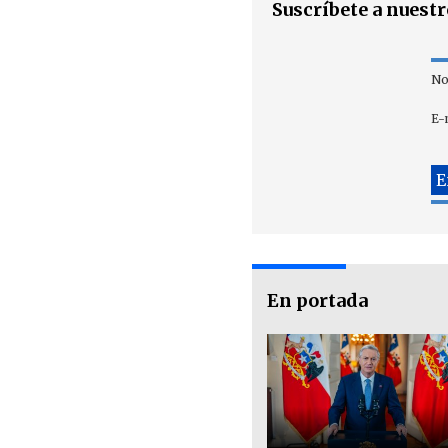
Suscríbete a nuest
No
E-
En portada