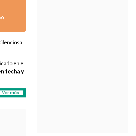
no
silenciosa
icado en el
en fecha y