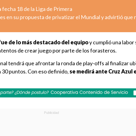
 fecha 18 de la Liga de Primera
es en su propuesta de privatizar el Mundial y advirtió que 
fue de lo más destacado del equipo
y cumplió una labor 
ntentos de crear juego por parte de los forasteros.
nal tendrá que afrontar la ronda de play-offs al finalizar ub
n 30 puntos. Con eso definido,
se medirá ante Cruz Azul 