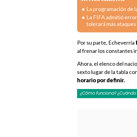
La programación de la
La FIFA admitió error
tolerará más ataques
Por su parte, Echeverría
al frenar los constantes i
Ahora, el elenco del nacio
sexto lugar de la tabla co
horario por definir.