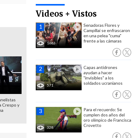
Videos + Vistos
Senadoras Flores y
Campillai se enfrascaron
en una pelea "cuma"
frente a las cámaras
1683
Capas antidrones
ayudan a hacer
"invisibles" a los
soldados ucranianos
571
anelistas
 a Crespo y
Para el recuerdo: Se
ma
cumplen dos años del
oro olímpico de Francisca
Crovetto
328