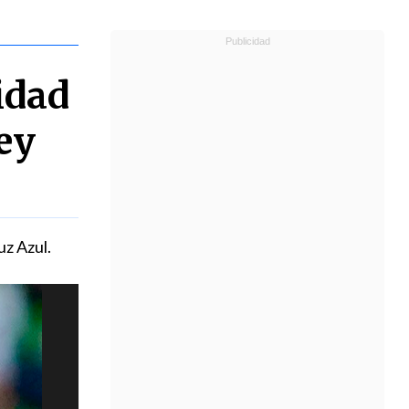
idad
ey
uz Azul.