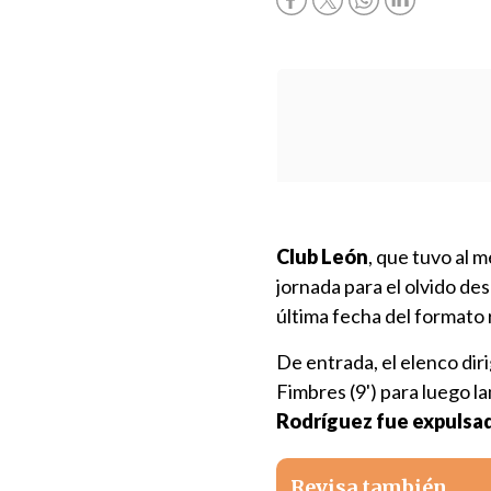
Club León
, que tuvo al 
jornada para el olvido de
última fecha del formato
De entrada, el elenco dir
Fimbres (9') para luego l
Rodríguez fue expulsado
Revisa también