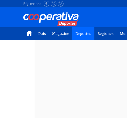
Síguenos:
País
Magazine
Deportes
Regiones
Mu