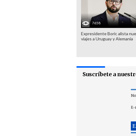
7658
Expresidente Boric alista nu
viajes a Uruguay y Alemania
Suscríbete a nuest
No
E-