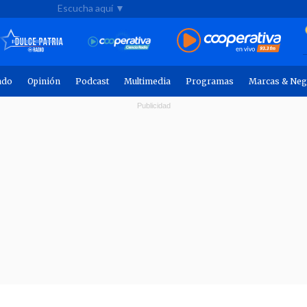
Escucha aquí ▼
ndo
Opinión
Podcast
Multimedia
Programas
Marcas & Neg