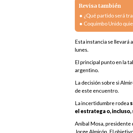
Revisa también
¿Qué partido será tra
Coquimbo Unido quier
Esta instancia se llevará
lunes.
El principal punto en la ta
argentino.
La decisión sobre si Almi
de este encuentro.
La incertidumbre rodea
s
el estratega o, incluso,
Aníbal Mosa, presidente d
Jorge Almirón. El objetiv