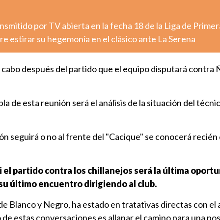
nsmitido por TV abierta en la fecha 18 de la Liga de Primer
e estirar su hegemonía en el clásico ante La Serena
 a cabo después del partido que el equipo disputará contra 
bla de esta reunión será el análisis de la situación del técni
rón seguirá o no al frente del "Cacique" se conocerá recié
i el partido contra los chillanejos será la última oport
 su último encuentro dirigiendo al club.
e Blanco y Negro, ha estado en tratativas directas con el
o de estas conversaciones es allanar el camino para una pos