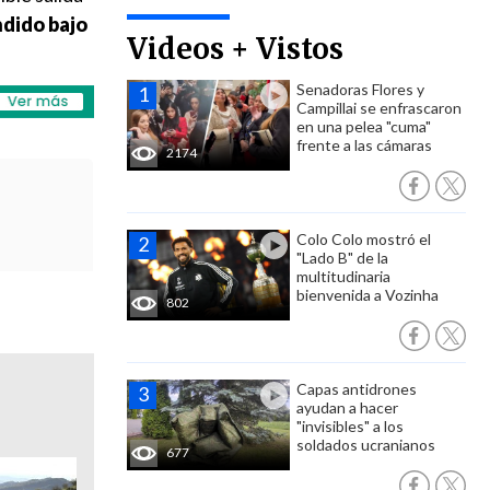
ndido bajo
Videos + Vistos
Senadoras Flores y
Campillai se enfrascaron
en una pelea "cuma"
frente a las cámaras
2174
Colo Colo mostró el
"Lado B" de la
multitudinaria
bienvenida a Vozinha
802
Capas antidrones
ayudan a hacer
"invisibles" a los
soldados ucranianos
677