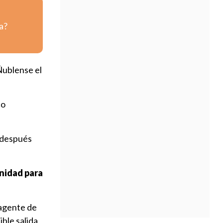
a?
Ñublense el
co
n después
unidad para
 agente de
ible salida