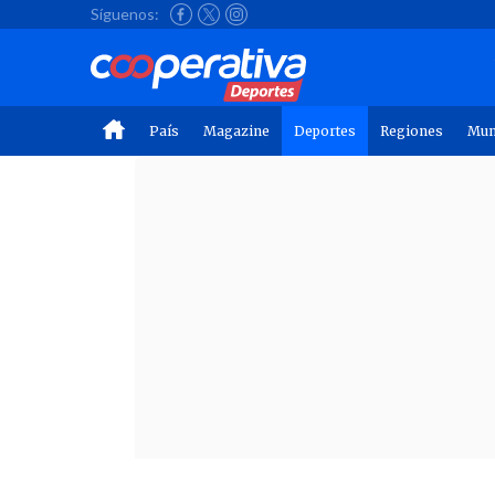
Síguenos:
País
Magazine
Deportes
Regiones
Mu