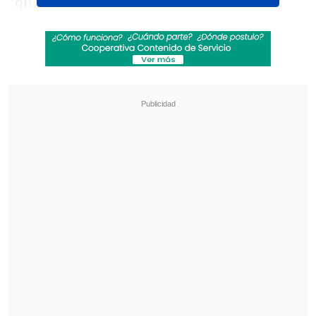
que puede traer duras consecuencias
para el club "albo".
El informe arbitral de
Garay
detalla dos
momentos críticos. El primero ocurrió al
minuto 56, cuando una moneda lanzada
desde la Tribuna Océano impactó en el
rostro de
Alfred Canales
, "provocando
una herida sangrante en la nariz y
frente".
Revisa también
La UC quiere retomar el rumbo ante Cobresal
y sumar confianza antes de la visita a
Estudiantes
Matías Claro, presidente de Cruzados: