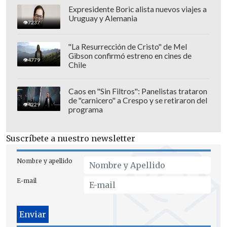
partidos a puertas cerradas
.
Expresidente Boric alista nuevos viajes a
Uruguay y Alemania
7237
"La Resurrección de Cristo" de Mel
Gibson confirmó estreno en cines de
4779
Chile
Caos en "Sin Filtros": Panelistas trataron
de "carnicero" a Crespo y se retiraron del
4229
programa
Suscríbete a nuestro newsletter
Nombre y apellido
E-mail
El club deberá presentar sus descargos
ante el
Tribunal de Disciplina
el
próximo martes 26 de agosto en una