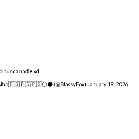
jo nunca nadie xd
Albo🇵🇸🇵🇸🇵🇸⚪⚫ (@BlassyFox)
January 19, 2026