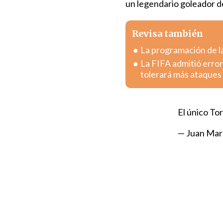
un legendario goleador de
Revisa también
La programación de la
La FIFA admitió error
tolerará más ataques
El único T
— Juan Mar