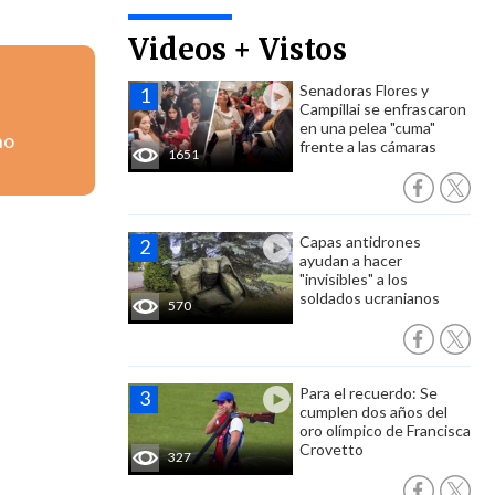
Videos + Vistos
Senadoras Flores y
Campillai se enfrascaron
en una pelea "cuma"
no
frente a las cámaras
1651
Capas antidrones
ayudan a hacer
"invisibles" a los
soldados ucranianos
570
Para el recuerdo: Se
cumplen dos años del
oro olímpico de Francisca
Crovetto
327