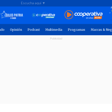
Escucha aquí ▼
ndo
Opinión
Podcast
Multimedia
Programas
Marcas & Neg