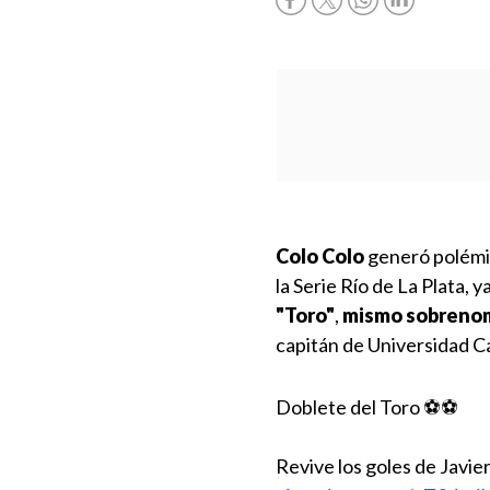
Colo Colo
generó polémic
la Serie Río de La Plata, 
"Toro"
,
mismo sobrenomb
capitán de Universidad Ca
Doblete del Toro ⚽️⚽️
Revive los goles de Javie