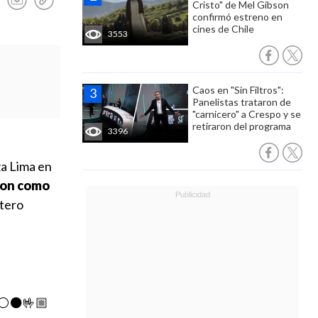
Cristo" de Mel Gibson
confirmó estreno en
cines de Chile
3553
Caos en "Sin Filtros":
Panelistas trataron de
"carnicero" a Crespo y se
retiraron del programa
3396
za Lima en
ron como
tero
⚪️⚫️🤟🏼