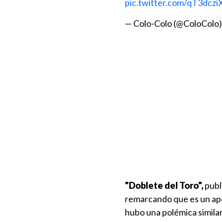
pic.twitter.com/qT3dcz
— Colo-Colo (@ColoColo
"Doblete del Toro",
publi
remarcando que es un apo
hubo una polémica simila