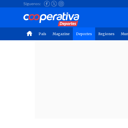
Síguenos:
País
Magazine
Deportes
Regiones
Mu