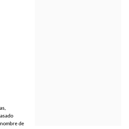
as,
pasado
enombre de