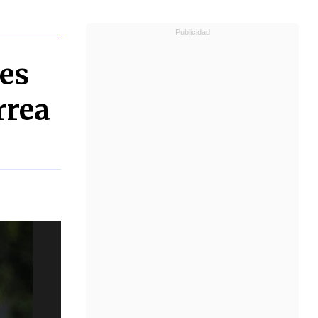
des
rrea