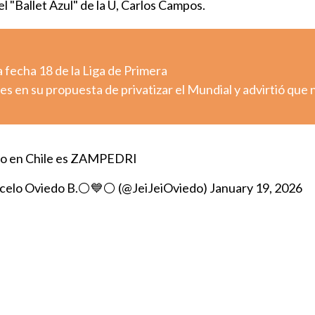
l "Ballet Azul" de la U, Carlos Campos.
 fecha 18 de la Liga de Primera
es en su propuesta de privatizar el Mundial y advirtió que 
oro en Chile es ZAMPEDRI
celo Oviedo B.⚪💙⚪ (@JeiJeiOviedo)
January 19, 2026