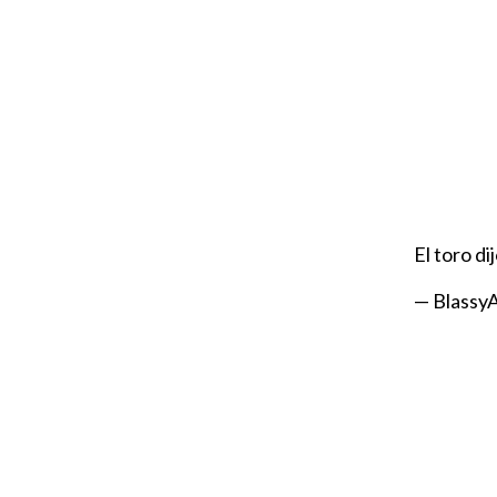
El toro di
— Blassy