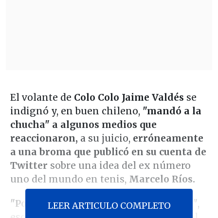
El volante de
Colo Colo Jaime Valdés
se
indignó y, en buen chileno,
"mandó a la
chucha" a algunos medios que
reaccionaron,
a su juicio,
erróneamente
a una broma que publicó en su cuenta de
Twitter
sobre una idea del ex número
uno del mundo en tenis,
Marcelo Ríos.
"Por una broma... váyanse a la chucha"
,
LEER ARTICULO COMPLETO
escribió el ex Parma en la red social del