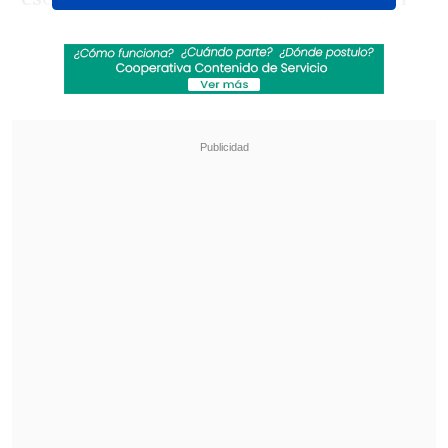
pajarito, acompañando su publicación
con cuatro capturas de los medios
Dale
Albo, El Gráfico, Triunfo y CNN Chile.
Revisa también
[VIDEO] Rivalidad y amor en el Maracaná:
Pareja discutió con su hijo luciendo una
camiseta dividida
Tras años detenida: adjudican la
reconstrucción del estadio de Melipilla
Esto luego de que Valdés escribiera el
martes "
Shaaa, 'Chino' copiando las
ideas",
debido a que
la ex raqueta
nacional expresó su intención de lanzar