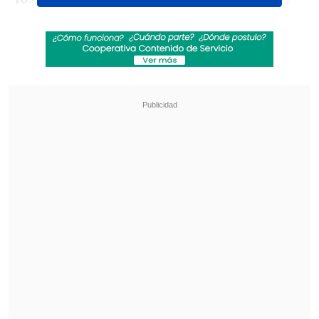
que venga si Dios quiere. Estamos
trabajando duro, le estamos metiendo
duro. Vamos todos al estadio el jueves",
dijo en una transmisión por
streaming
.
Revisa también
La UC quiere retomar el rumbo ante Cobresal
y sumar confianza antes de la visita a
Estudiantes
Matías Claro, presidente de Cruzados:
Soñamos con llegar a una final en la
Libertadores
El jugador de los "albos" sostuvo que en
el duelo con los "cruzados,si Dios quiere,