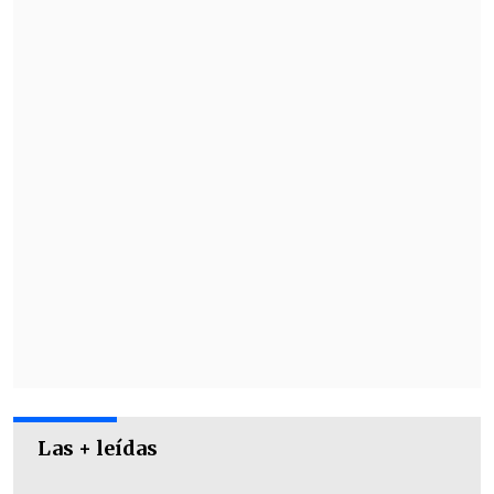
voy a marcar".
"El otro día -con River Plate- no tuve
oportunidad, pero ahora sí. El jueves va a
estar bueno el partido. Más encima estoy
como nunca físicamente", señaló.
Las + leídas