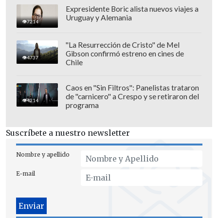
Expresidente Boric alista nuevos viajes a
Uruguay y Alemania
7214
Colo Colo recibe a la UC el jueves, desde
las 20:00 horas.
"La Resurrección de Cristo" de Mel
Gibson confirmó estreno en cines de
4737
Chile
Caos en "Sin Filtros": Panelistas trataron
de "carnicero" a Crespo y se retiraron del
4214
programa
Suscríbete a nuestro newsletter
Nombre y apellido
E-mail