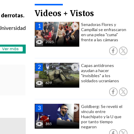
Videos + Vistos
 derrotas.
Senadoras Flores y
Universidad
Campillai se enfrascaron
en una pelea "cuma"
frente a las cámaras
2025
Capas antidrones
ayudan a hacer
"invisibles" a los
soldados ucranianos
639
Goldberg: Se reveló el
vínculo entre
Huachipato y la U que
por tanto tiempo
385
negaron