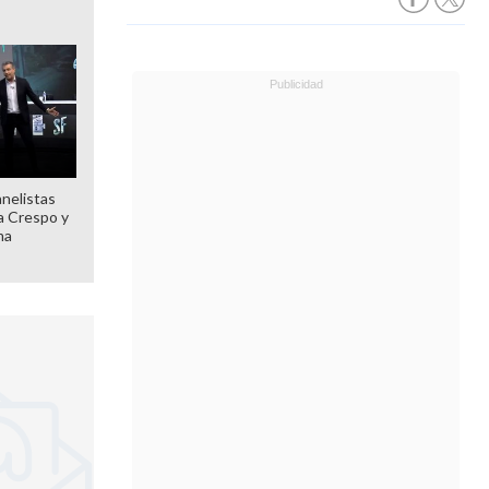
anelistas
 a Crespo y
ma