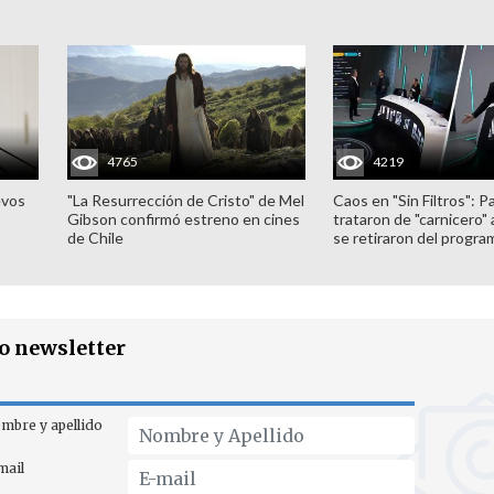
4765
4219
evos
"La Resurrección de Cristo" de Mel
Caos en "Sin Filtros": P
Gibson confirmó estreno en cines
trataron de "carnicero"
de Chile
se retiraron del progra
ro newsletter
mbre y apellido
mail