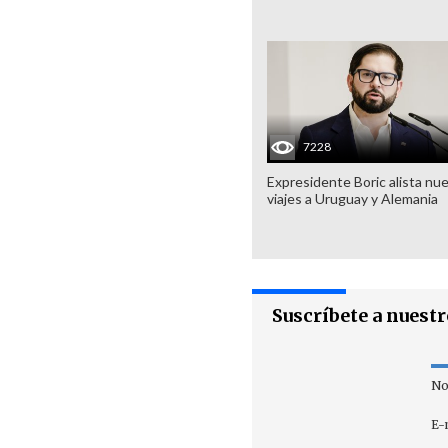
7228
Expresidente Boric alista nu
viajes a Uruguay y Alemania
Suscríbete a nuest
No
E-