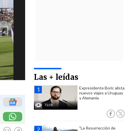
Las + leídas
Expresidente Boric alista
nuevos viajes a Uruguay
y Alemania
7228
"La Resurrección de