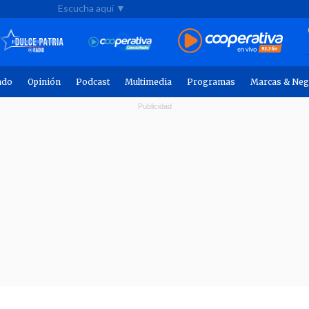
Escucha aquí ▼
ndo
Opinión
Podcast
Multimedia
Programas
Marcas & Neg