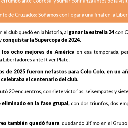
el rumbo ante Cobresal y sumar confianza antes de la visit
nte de Cruzados: Soñamos con llegar a una final en la Libe
el club quedó en la historia, al
ganar la estrella 34
con C
 y
conquistar la Supercopa de 2024.
 los ocho mejores de América
en esa temporada, per
pa Libertadores ante River Plate.
os de 2025 fueron nefastos para Colo Colo, en un añ
 celebraba el centenario del club.
putó 20 encuentros, con siete victorias, seisempates y siet
 eliminado en la fase grupal,
con dos triunfos, dos em
ores también quedó fuera
, quedando último en el Grupo