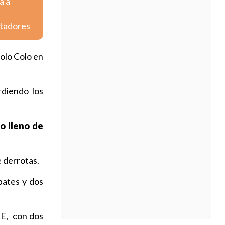
a a
rtadores
olo Colo en
diendo los
o lleno de
e derrotas.
pates y dos
 E, con dos