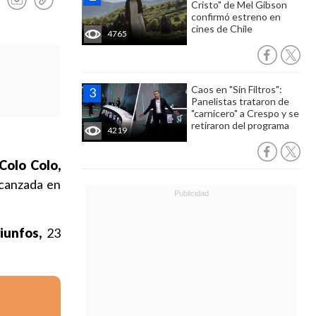
Cristo" de Mel Gibson
confirmó estreno en
cines de Chile
4765
Caos en "Sin Filtros":
Panelistas trataron de
"carnicero" a Crespo y se
retiraron del programa
4219
Colo Colo,
alcanzada en
riunfos,
23