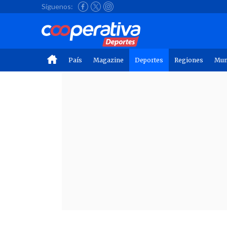
Síguenos:
País
Magazine
Deportes
Regiones
Mu