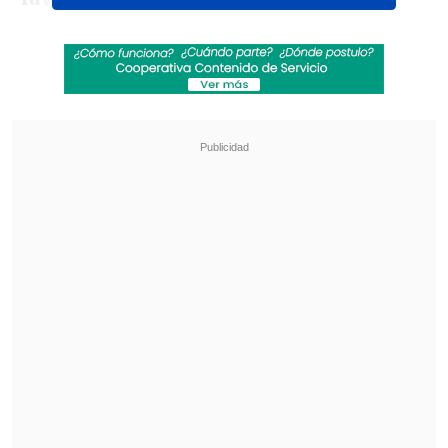
tendrá que afrontar este choque con
múltiples bajas en su plantel debido a los
jugadores
convocados por Ricardo
Gareca a La Roja
.
Revisa también
La programación de la fecha 18 de la Liga de
Primera
La FIFA admitió errores en su propuesta de
privatizar el Mundial y advirtió que no tolerará
más ataques
En ese contexto, pudimos conocer en
Cooperativa Deportes
que el central
Emiliano Amor
se sumó a la lista