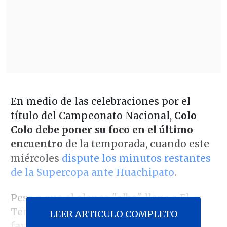
En medio de las celebraciones por el
título del Campeonato Nacional,
Colo
Colo debe poner su foco en el último
encuentro
de la temporada, cuando este
miércoles
dispute los minutos restantes
de la Supercopa ante Huachipato
.
Pese a que el elenco "albo" llega a El
Teniente con
un marcador de 2-0 a su
LEER ARTICULO COMPLETO
favor para los 12 minutos que restan
,