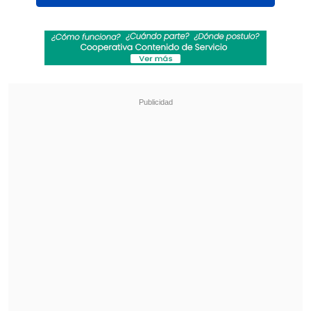
Luego del entuerto generado en las
inmediaciones del Estadio "Ester Roa",
finalmente la
Gobernación Provincial de
Concepción informó que la venta de
entradas para el duelo entre
Huachipato y Colo Colo se iniciará a
través de internet.
De esta forma, a través de
Punto Ticket
se liberaron pasadas las 17:00 horas un
total de 15 mil entradas
, todas
correspondientes a la bandeja superior
del Estadio "Ester Roa", de Concepción,
recinto donde el cuadro del acero oficiará
como local.