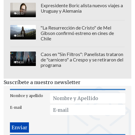
por Chile para defender la camiseta
Expresidente Boric alista nuevos viajes a
Uruguay y Alemania
calerana en 2019
con la Copa
6010
Sudamericana de aquel año en el camino,
"La Resurrección de Cristo" de Mel
y relegando a la suplencia al ídolo
Gibson confirmó estreno en cines de
3605
"cementero" Lucas Giovini.
Chile
Luego pasaría a las filas del "O'Hí-O'Hí",
Caos en "Sin Filtros": Panelistas trataron
de "carnicero" a Crespo y se retiraron del
donde jugó entre 2020 y 2021
, también
3416
programa
siendo el titular del conjunto
rancagüino. Ambos fichajes fueron en
Suscríbete a nuestro newsletter
calidad de préstamo.
Nombre y apellido
E-mail