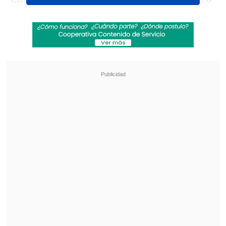
como héroe
gracias a sus intervenciones
e incluso un penal atajado y posterior
achique en la revancha contra Racing de
Estrasburgo.
Revisa también
La programación de la fecha 18 de la Liga de
Primera
La FIFA admitió errores en su propuesta de
privatizar el Mundial y advirtió que no tolerará
más ataques