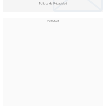
Política de Privacidad
Posteriormente vinieron otras fugaces
cesiones a San Lorenzo y Granada para
recalar a mediados de 2024 en Rayo
Vallecano, elenco que se quedó
definitivamente con su pase y hoy lo
tiene como figura.
La escuadra de Vallecas buscará su
primera estrella continental ante
Crystal Palace de Inglaterra el