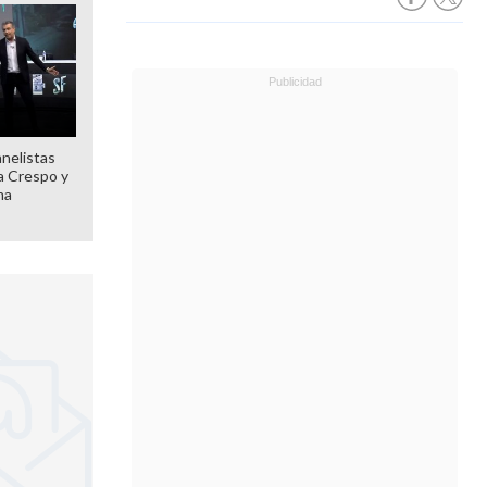
anelistas
 a Crespo y
ma