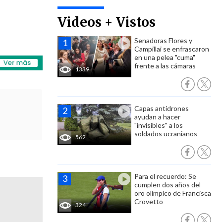
Videos + Vistos
Senadoras Flores y
Campillai se enfrascaron
en una pelea "cuma"
frente a las cámaras
1339
Capas antidrones
ayudan a hacer
"invisibles" a los
soldados ucranianos
562
Para el recuerdo: Se
cumplen dos años del
oro olímpico de Francisca
Crovetto
324