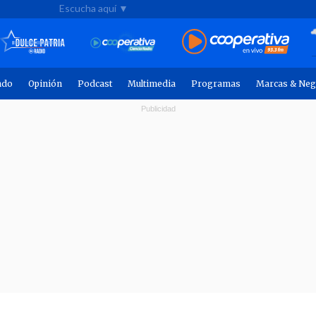
Escucha aquí ▼
ndo
Opinión
Podcast
Multimedia
Programas
Marcas & Neg