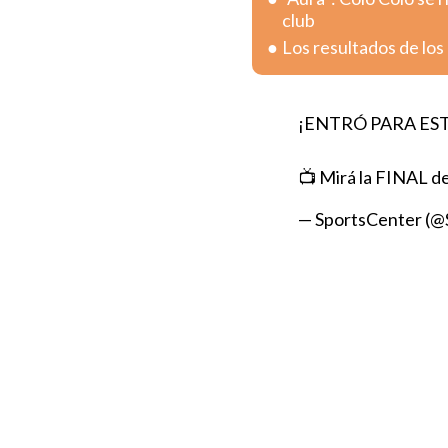
club
Los resultados de los
¡ENTRÓ PARA ESTO!
📺 Mirá la FINAL de
— SportsCenter (