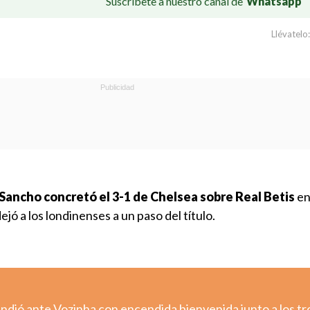
Suscríbete a nuestro canal de
Whatsapp
Llévatelo:
Sancho concretó el 3-1 de Chelsea sobre Real Betis
en 
jó a los londinenses a un paso del título.
rindió ante Vozinha con encendida bienvenida junto a los tr