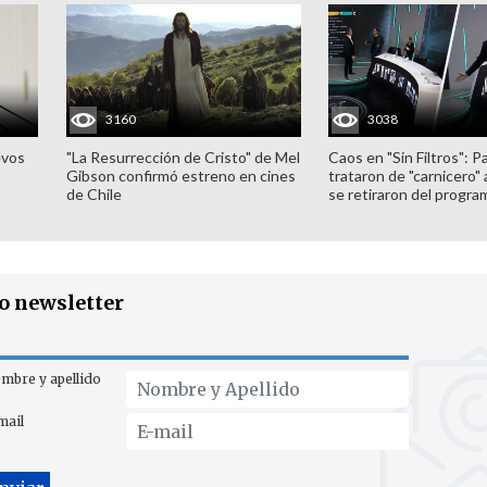
3160
3038
evos
"La Resurrección de Cristo" de Mel
Caos en "Sin Filtros": P
Gibson confirmó estreno en cines
trataron de "carnicero"
de Chile
se retiraron del progra
ro newsletter
mbre y apellido
mail