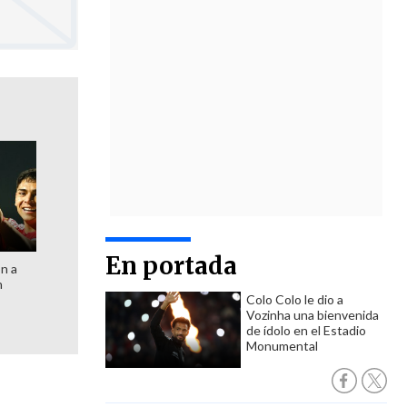
En portada
ón a
n
Colo Colo le dio a
Vozinha una bienvenida
de ídolo en el Estadio
Monumental