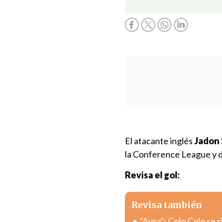
El atacante inglés
Jadon 
la Conference League y de
Revisa el gol:
Revisa también
"Aura": Colo Colo se 