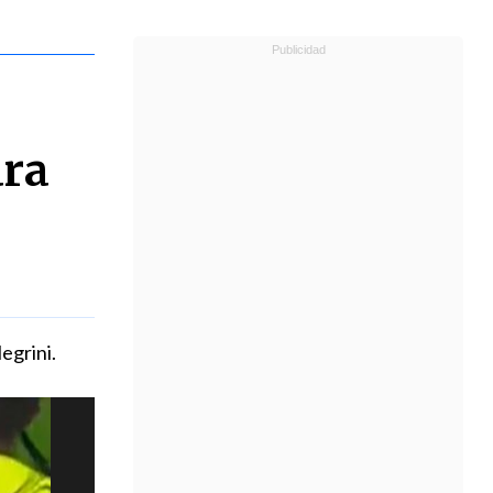
ara
egrini.