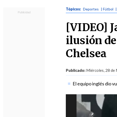
Tópicos:
Deportes
| Fútbol
[VIDEO] J
ilusión de
Chelsea
Publicado:
Miércoles, 28 de 
El equipo inglés dio v