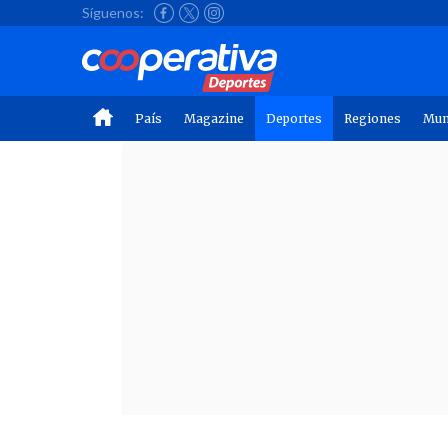
Síguenos:
País
Magazine
Deportes
Regiones
Mu