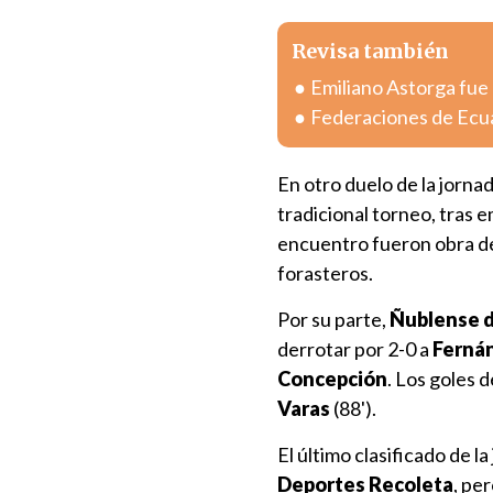
Revisa también
Emiliano Astorga fue
Federaciones de Ecua
En otro duelo de la jornad
tradicional torneo, tras 
encuentro fueron obra 
forasteros.
Por su parte,
Ñublense d
derrotar por 2-0 a
Fernán
Concepción
. Los goles 
Varas
(88').
El último clasificado de l
Deportes Recoleta
, pe