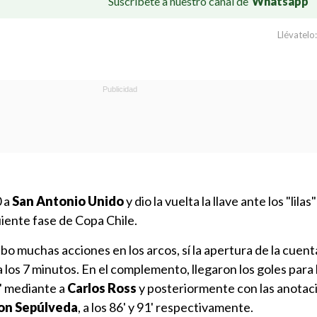
Suscríbete a nuestro canal de
Whatsapp
Llévatelo:
0 a
San Antonio Unido
y dio la vuelta la llave ante los "lilas"
guiente fase de Copa Chile.
o muchas acciones en los arcos, sí la apertura de la cuenta
 los 7 minutos. En el complemento, llegaron los goles para 
7' mediante a
Carlos Ross
y posteriormente con las anotac
on Sepúlveda
, a los 86' y 91' respectivamente.