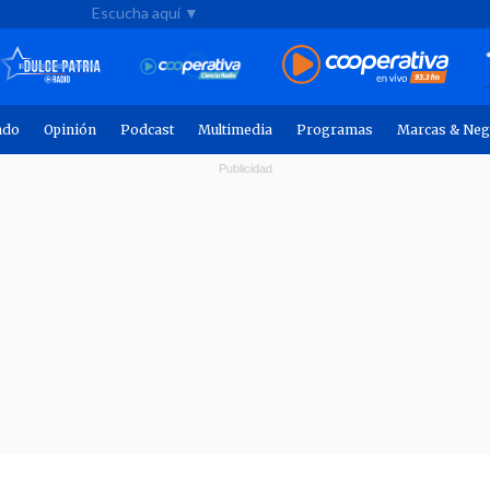
Escucha aquí ▼
ndo
Opinión
Podcast
Multimedia
Programas
Marcas & Neg