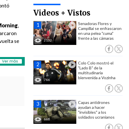
contó
Videos + Vistos
Senadoras Flores y
Morning
,
Campillai se enfrascaron
marcaron
en una pelea "cuma"
frente a las cámaras
vuelta se
2132
Colo Colo mostró el
"Lado B" de la
multitudinaria
bienvenida a Vozinha
766
Capas antidrones
ayudan a hacer
"invisibles" a los
soldados ucranianos
668