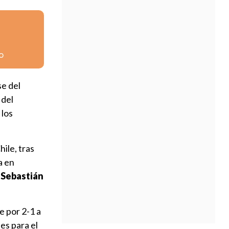
o
se del
 del
 los
ile, tras
a en
Sebastián
e por 2-1 a
les para el