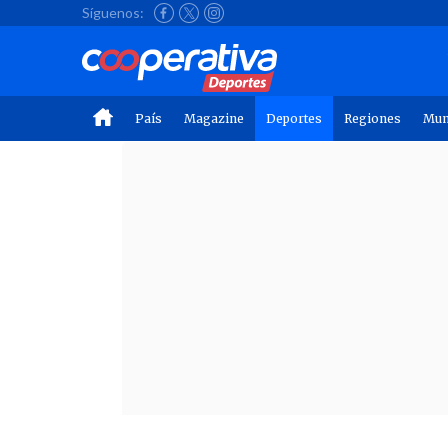
Síguenos:
País
Magazine
Deportes
Regiones
Mu