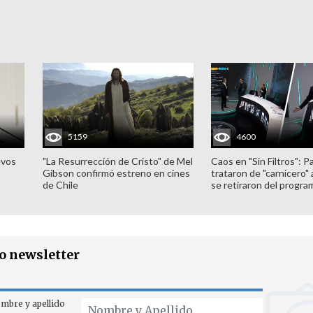
5159
4600
evos
"La Resurrección de Cristo" de Mel
Caos en "Sin Filtros": P
Gibson confirmó estreno en cines
trataron de "carnicero"
de Chile
se retiraron del progra
ro newsletter
mbre y apellido