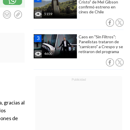
Cristo" de Mel Gibson
confirmó estreno en
cines de Chile
5159
Caos en "Sin Filtros":
Panelistas trataron de
"carnicero" a Crespo y se
retiraron del programa
4600
, gracias al
los
iones de