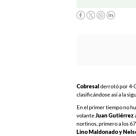
Cobresal
derrotó por 4-
clasificándose así a la si
En el primer tiempo no hub
volante
Juan Gutiérrez
a
nortinos, primero a los 6
Lino Maldonado y Nels