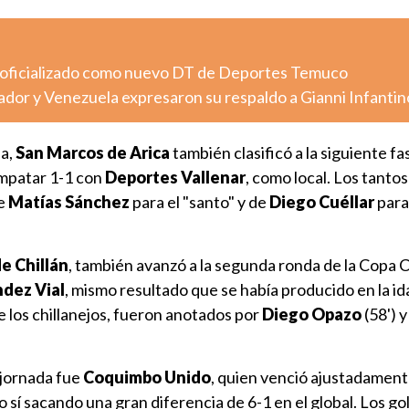
 oficializado como nuevo DT de Deportes Temuco
dor y Venezuela expresaron su respaldo a Gianni Infantin
a,
San Marcos de Arica
también clasificó a la siguiente fa
empatar 1-1 con
Deportes Vallenar
, como local. Los tantos
de
Matías Sánchez
para el "santo" y de
Diego Cuéllar
para
e Chillán
, también avanzó a la segunda ronda de la Copa Ch
dez Vial
, mismo resultado que se había producido en la id
de los chillanejos, fueron anotados por
Diego Opazo
(58') y
a jornada fue
Coquimbo Unido
, quien venció ajustadament
ro sí sacando una gran diferencia de 6-1 en el global. Los go