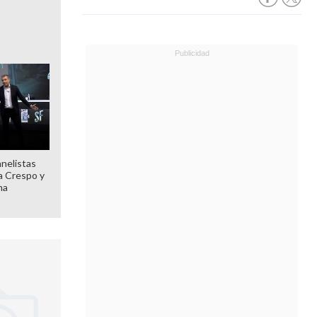
anelistas
 a Crespo y
ma