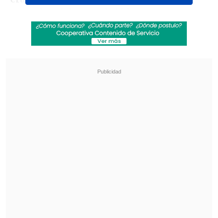
escuadra visitante abrió la cuenta con
un
penal convertido por Branco Provoste
(22')
tras una infracción del golero
Gabriel Maureira.
Revisa también
"Aura": Colo Colo se rindió ante Vozinha con
encendida bienvenida junto a los trofeos del
club
Los resultados de los duelos de la Copa Chile
esta semana
No obstante, los dirigidos por Fernando
Ortiz reaccionaron rápidamente con un
cabezazo del delantero Maximiliano