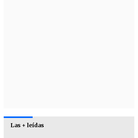
Romero (28')
que decretó la igualdad
parcial.
Llegado el complemento y con la
paridad latente, la jerarquía de
Arturo
Vidal (60')
adelantó a los locales con un
remate esquinado tras eludir a su
marcador fuera del área.
Las + leídas