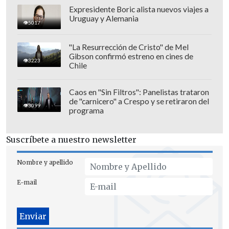
Expresidente Boric alista nuevos viajes a
Uruguay y Alemania
5017
"La Resurrección de Cristo" de Mel
Gibson confirmó estreno en cines de
Sin embargo, la última estocada vino con
3223
Chile
un desborde de Thomas Valenzuela por
la banda derecha y
la asistencia a Carlos
Caos en "Sin Filtros": Panelistas trataron
de "carnicero" a Crespo y se retiraron del
González (79'), quien definió en el
3099
programa
primer palo atropellando todo a su
paso.
Suscríbete a nuestro newsletter
Los de Macul lamentaron no llevarse el
Nombre y apellido
triunfo, siendo que
Jeyson Rojas y Víctor
E-mail
Felipe Méndez
tuvieron en sus pies la
oportunidad de romper la paridad, pero
los postes interrumpieron sus festejos.