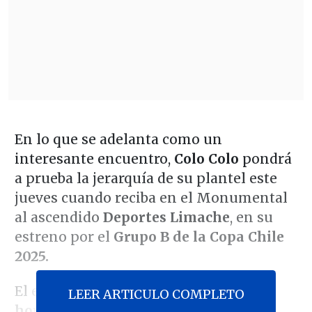
En lo que se adelanta como un
interesante encuentro,
Colo Colo
pondrá
a prueba la jerarquía de su plantel este
jueves cuando reciba en el Monumental
al ascendido
Deportes Limache
, en su
estreno por el
Grupo B de la Copa Chile
2025.
El encuentro programado a las
20:00
LEER ARTICULO COMPLETO
horas (23:00 GMT) en Macul
tendrá al