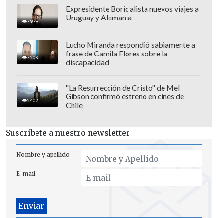
Expresidente Boric alista nuevos viajes a
Uruguay y Alemania
7979
Lucho Miranda respondió sabiamente a
frase de Camila Flores sobre la
7508
discapacidad
"La Resurrección de Cristo" de Mel
Gibson confirmó estreno en cines de
5402
Chile
En ese sentido, la alineación estelar
no
Suscríbete a nuestro newsletter
contará con Arturo Vidal
por expulsión
y tendrá a: Brayan Cortés; Alan Saldivia,
Nombre y apellido
Sebastián Vegas, Erick Wiemberg;
E-mail
Mauricio Isla, Esteban Pavez, Vicente
Pizarro, Lucas Cepeda; Claudio Aquino;
Salomón Rodríguez y Javier Correa.