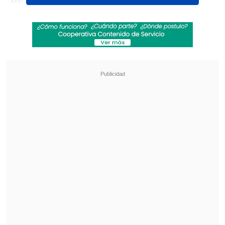
vigente campeón de la liga contra el
equipo que, contra todo pronóstico, se
ganó su cupo en la división de honor. Sin
embargo, este torneo
no sabe de
categorías.
Revisa también
[VIDEO] Balón enviado fuera de la cancha
provocó un choque de tránsito en Uruguay
No pasó inadvertido: Las deficientes
luminarias en el clásico de Coquimbo ante La
Serena
Los "albos" debutarán en casa por los
puntos después de una pretemporada en