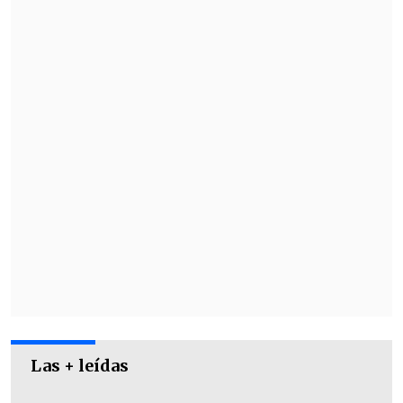
Vallenar - San Marcos de Arica. Estadio
"Nelson Rojas", a las 19:00 horas.
Iberia - Rangers. Estadio Municipal de
Los Angeles, a las 19:00 horas.
Las + leídas