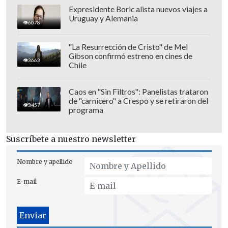
Domingo 29
Expresidente Boric alista nuevos viajes a
Uruguay y Alemania
6078
Colchagua - Unión San Felipe. Estadio
"Jorge Silva", a las 15:30 horas.
"La Resurrección de Cristo" de Mel
General Velásquez - Melipilla, Estadio
Gibson confirmó estreno en cines de
3663
Chile
Municipal de San Vicente, a las 16:00
horas.
Caos en "Sin Filtros": Panelistas trataron
Deportes Recoleta - Coquimbo Unido.
de "carnicero" a Crespo y se retiraron del
3457
programa
Estadio Municipal de San Bernardo, a las
16:00 horas.
Suscríbete a nuestro newsletter
Fernández Vial - Ñublense. Estadio
"Ester Roa", a las 16:30 horas.
Nombre y apellido
Miércoles 2
E-mail
Santa Cruz - Barnechea. Estadio "Joaquín
Muñoz", a las 19:00 horas.