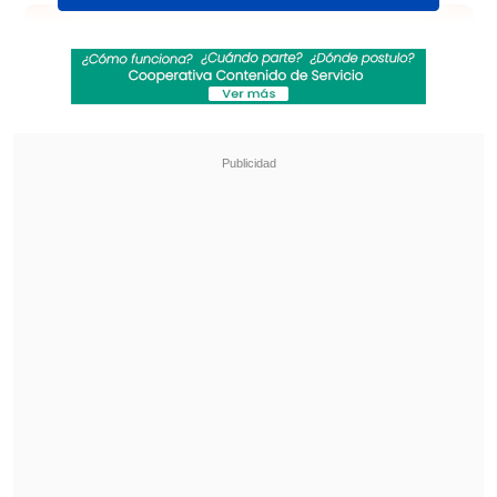
Revisa también
La programación de la fecha 18 de la Liga de
Primera
La FIFA admitió errores en su propuesta de
privatizar el Mundial y advirtió que no tolerará
más ataques
Sábado 28
San Antonio Unido - Cobresal. Estadio
por confirmar, a las 16:30 horas.
Ovalle - Cobreloa. Estadio Diaguita, a las
17:00 horas.
Malleco Unido - Puerto Montt. Estadio
"Alberto Laraguibel", a las 18:00 horas.