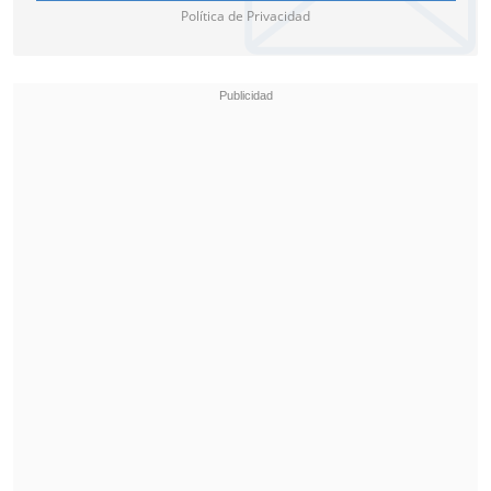
Política de Privacidad
Domingo 6
Independiente de Cauquenes - Santiago
Morning. Estadio "Manuel Moya", a las
16:00 horas.