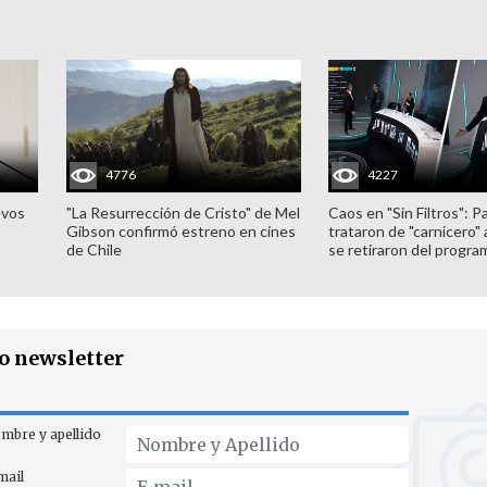
4776
4227
evos
"La Resurrección de Cristo" de Mel
Caos en "Sin Filtros": P
Gibson confirmó estreno en cines
trataron de "carnicero"
de Chile
se retiraron del progra
ro newsletter
mbre y apellido
mail