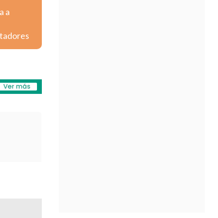
a a
rtadores