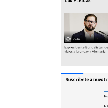
Las + leídas
7236
Expresidente Boric alista nu
viajes a Uruguay y Alemania
Suscríbete a nuest
No
E-