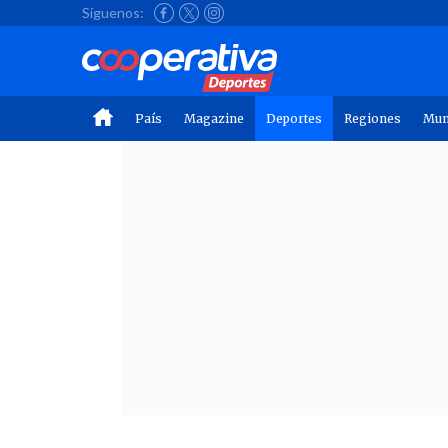
Síguenos:
País
Magazine
Deportes
Regiones
Mu