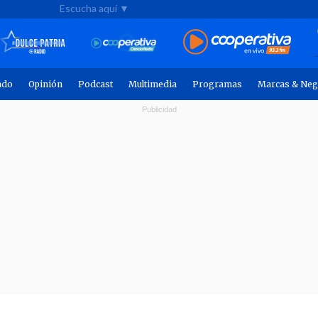
Escucha aquí ▼
ndo
Opinión
Podcast
Multimedia
Programas
Marcas & Neg