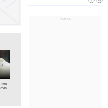
stema
nomas