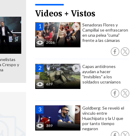
Videos + Vistos
Senadoras Flores y
Campillai se enfrascaron
en una pelea "cuma"
frente a las cámaras
2026
anelistas
 a Crespo y
Capas antidrones
ma
ayudan a hacer
"invisibles" a los
soldados ucranianos
639
Goldberg: Se reveló el
vínculo entre
Huachipato y la U que
por tanto tiempo
389
negaron