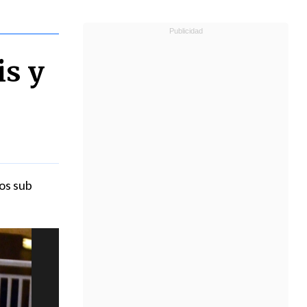
is y
los sub