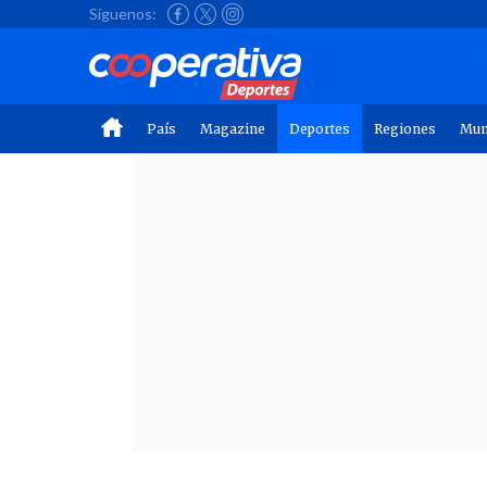
Síguenos:
País
Magazine
Deportes
Regiones
Mu