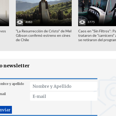
4083
3775
evos
"La Resurrección de Cristo" de Mel
Caos en "Sin Filtros": P
Gibson confirmó estreno en cines
trataron de "carnicero"
de Chile
se retiraron del progra
ro newsletter
mbre y apellido
mail