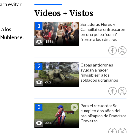
para evitar
Videos + Vistos
Senadoras Flores y
a los
Campillai se enfrascaron
en una pelea "cuma"
y Ñublense.
frente a las cámaras
1886
Capas antidrones
ayudan a hacer
"invisibles" a los
soldados ucranianos
602
Para el recuerdo: Se
cumplen dos años del
oro olímpico de Francisca
Crovetto
334