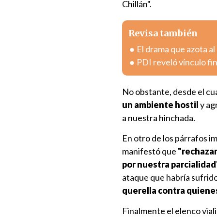
Chillán".
Revisa también
El drama que azota al
PDI reveló vínculo fi
No obstante, desde el cu
un ambiente hostil
y ag
a nuestra hinchada.
En otro de los párrafos i
manifestó que
"rechazam
por nuestra parcialidad
ataque que habría sufrid
querella contra quiene
Finalmente el elenco vial