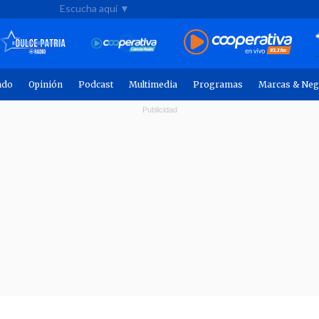
Escucha aquí ▼
ndo
Opinión
Podcast
Multimedia
Programas
Marcas & Neg