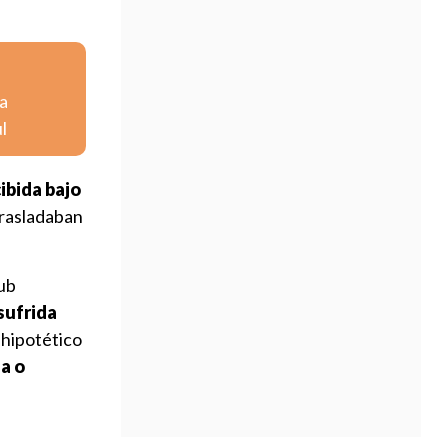
ta
l
ibida bajo
trasladaban
lub
sufrida
hipotético
a o