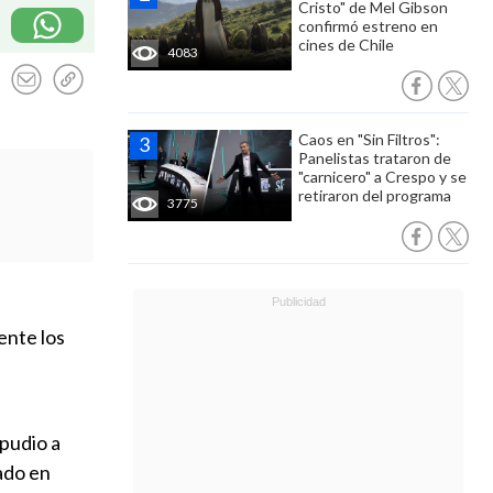
Cristo" de Mel Gibson
confirmó estreno en
cines de Chile
4083
Caos en "Sin Filtros":
Panelistas trataron de
"carnicero" a Crespo y se
retiraron del programa
3775
ente los
epudio a
tado en