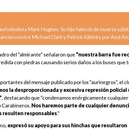
 exfutbolista Mark Hughes: Su hijo falleció de muerte súbi
nanciero entre Michael Clark y Patrick Kiblisky por Azul Azu
adro del "almirante" señalaron que
"nuestra barra fue rec
redida con piedras causando serios daños a los buses que 
mportantes del mensaje publicado por los "aurinegros", el c
os la desproporcionada y excesiva represión policial 
"
, destacando que "condenamos enérgicamente cualquier 
o Carabineros.
Nos haremos parte de cualquier denunci
s resulten
responsables
."
ino,
expresó su apoyo para sus hinchas que resultaron