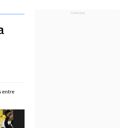
a
s entre