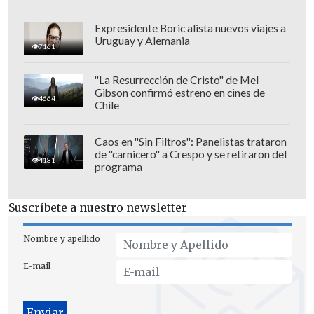
Expresidente Boric alista nuevos viajes a
Uruguay y Alemania
7161
"La Resurrección de Cristo" de Mel
Gibson confirmó estreno en cines de
Universidad de Chile, según informó
4664
Chile
Hoyos, tendrá dos días de recuperación y
desde el martes prepará el partido con
Caos en "Sin Filtros": Panelistas trataron
de "carnicero" a Crespo y se retiraron del
O'Higgins
por la sexta fecha del Torneo
4181
programa
de Transición.
Suscríbete a nuestro newsletter
Nombre y apellido
E-mail