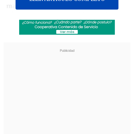
mantenido el arco en cero
", recalcó,
además de alabar a los "chicos" del
plantel, ya que tres de los titulares
habituales,
Gonzalo Jara, Jean
Beausejour y Johnny Herrera están con
la selección.
Revisa también
Exestrella de la NFL celebró la presentación
de Vozinha en Colo Colo
La UC quiere retomar el rumbo ante Cobresal
y sumar confianza antes de la visita a
Estudiantes
Además, al lograr el avance a cuartos de