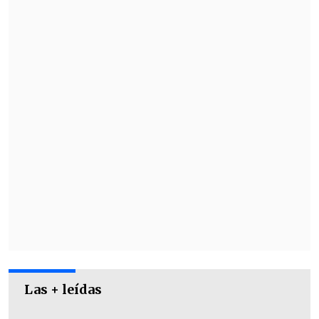
Iberia
jugarán entre el martes 29 y
jueves 31 de agosto sus respectivos
duelos.
Revisa la programación aquí:
Miércoles 23
Las + leídas