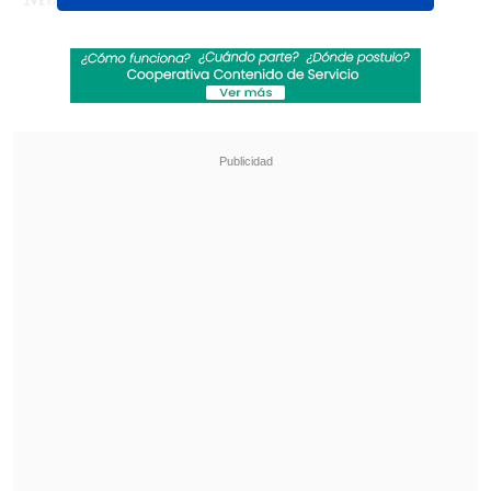
Antofagasta
, partido que volverá a
enfrentar a equipos de diferentes
divisiones.
Revisa también
Audax Italiano quiere tomar otro respiro ante
un Ñublense que busca entrar en zona de
copas
La programación de la ida de octavos de la
Copa Sudamericana
Recordemos que
Audax Italiano,
Universidad de Chile, Colo Colo,
O'Higgins, Palestino, Santiago
Wanderers, Curicó Unido y Deportes