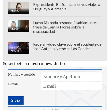
Expresidente Boric alista nuevos viajes a
Uruguay y Alemania
8122
Deportes Temuco
vs.
Unión San Felipe.
Lucho Miranda respondió sabiamente a
18:00 horas.
Estadio "Germán Becker".
frase de Camila Flores sobre la
8105
discapacidad
San Luis
vs.
Coquimbo Unido.
19:30
horas.
Estadio "Lucio Fariña".
Revelan video clave sobre el accidente de
Universidad Católica
vs.
Huachipato.
José Antonio Neme en Las Condes
6066
20:00 horas.
Estadio San Carlos de
Apoquindo.
Suscríbete a nuestro newsletter
San Marcos de Arica
vs.
Deportes
Antofagasta.
21:30 horas.
Estadio "Carlos
Nombre y apellido
Dittborn".
E-mail