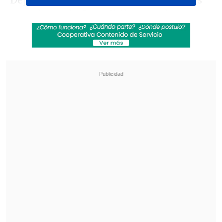
Deportes Iquique en cantidad de títulos
ganados en la Copa Chile y quedan a uno
de meterse en el podio, el cual está
conformado por Universidad Católica (4),
Universidad de Chile (5) y Colo Colo (11).
Revisa también
El drama que azota al exfutbolista Mark
Hughes: Su hijo falleció de muerte súbita
PDI reveló vínculo financiero entre Michael
Clark y Patrick Kiblisky por Azul Azul
Revisa el listado de campeones:
1958: Colo Colo
1959: Santiago Wanderers