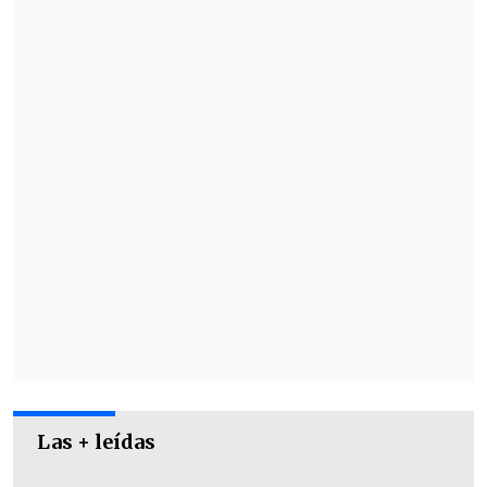
Otro que supo de victorias fue
Cobreloa
,
equipo que no tuvo mayores problemas y
goléo a domicilio a Deportes Ovalle
por
1-4
en el
Estadio Diaguita.
Las + leídas