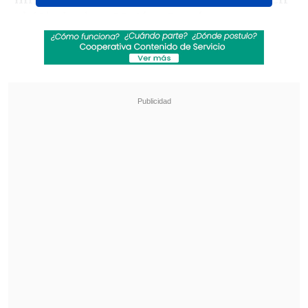
el 63', el ariete
Matías García
sentenciara el partido tras marcar el 2-
0 definitivo.
Revisa también
Maldini: "Guardiola estuvo a punto de aceptar
en la selección italiana"
¿Cuándo y dónde ver la visita de la UC a
Estudiantes en la Copa Libertadores?
El partido de vuelta entre ambas
escuadras se jugará en el Estadio El
Cobre el domingo 6 de mayo a las 15:30
horas.