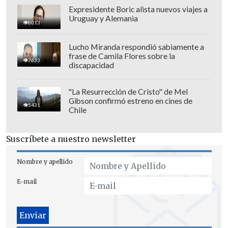
La apertura de la cuenta llegó al minuto
Expresidente Boric alista nuevos viajes a
Uruguay y Alemania
8 del partido, por medio de la figura del
8013
encuentro,
Sebastián Romero, quien
Lucho Miranda respondió sabiamente a
anotó un hat trick.
El empate transitorio
frase de Camila Flores sobre la
7633
llegaría por medio del ex
discapacidad
Magallanes
Leandro Ruíz, quien pondría
las cosas 1-1.
"La Resurrección de Cristo" de Mel
Gibson confirmó estreno en cines de
5431
Chile
Ya en la segunda mitad Cobreloa saldría
con todo para buscar la victoria, logrando
Suscríbete a nuestro newsletter
anotar el
segundo tanto en el 53' por
medio de José Luis Silva
.
Sebastián
Nombre y apellido
Romero
sería el encargado de
E-mail
sentenciar la goleada d
e los "zorros del
desierto"
anotando en el 62' y 80'.
La vuelta entre ambos equipos se jugará