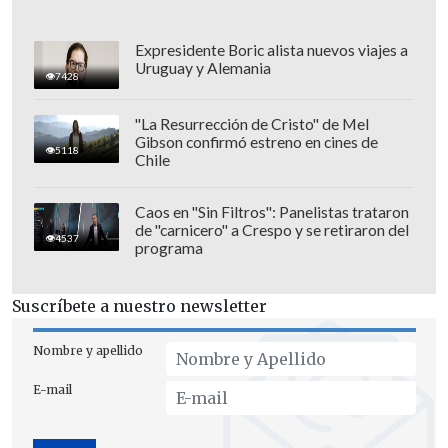
Expresidente Boric alista nuevos viajes a
Uruguay y Alemania
7428
"La Resurrección de Cristo" de Mel
Gibson confirmó estreno en cines de
5118
Chile
Albert Acevedo
, sin controlar la
Caos en "Sin Filtros": Panelistas trataron
de "carnicero" a Crespo y se retiraron del
intensidad, vio doble amarilla y fue
4537
programa
expulsado
, para aumentar la desventaja
de su escuadra.
Suscríbete a nuestro newsletter
Robles
, sin embargo, equiparó los
Nombre y apellido
números en cancha al recibir una
roja
E-mail
directa
por un duro golpe a
Tomás
Alarcón
(60').