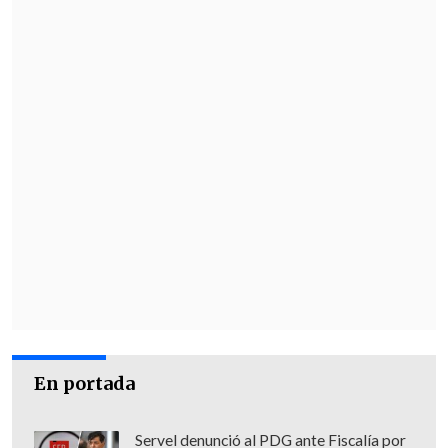
O'Higgins (0)
: Miguel Pinto; Fabricio
Fontanini, Raúl Osorio, Albert Acevedo,
Franz Schultz, Tomás Alarcón, Matías
Sepúlveda (66' Martín Rolle), Alejandro
Márquez (72' Hugo Herrera), Joel Acosta,
Fabián Hormazábal (66' Nozomi Kimura),
Pablo Calandria.
DT: Gabriel Milito
Goles
: 1-0: 38' Luna, 2-0: 90+1' Pavez (SW)
Amonestados
: Cortés (SW), Acevedo,
Fontanini (OHI)
Expulsados
: 44' Acevedo (OHI); 61' Robles
(SW)
En portada
Arbitro
: César Deischler
Servel denunció al PDG ante Fiscalía por