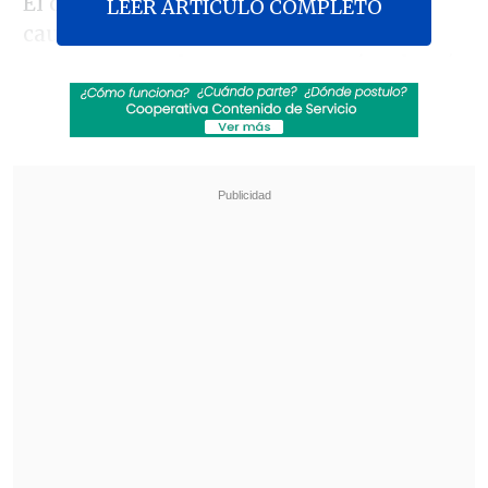
El conjunto "caturro" se mantuvo
LEER ARTICULO COMPLETO
cauto,
sin arriesgar demasiado en la
mayor parte el encuentro
, y así reclamó
un cupo en los cuartos de final de la
Copa Chile
, donde enfrentará a
Deportes
Iberia, verdugo de Colo Colo.
Revisa también
Clark también evadió preguntas sobre reunión
con Kiblisky: Hablaré después de la defensa
Escándalo en el fútbol asiático: Corea del Sur
sobornó a árbitros con servicios sexuales
Apremiados por la desventaja y los
malos resultados en el resto de las