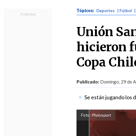
Tópicos:
Deportes
| Fútbol
Unión San
hicieron 
Copa Chil
Publicado:
Domingo, 29 de Ab
Se están jugando los d
Foto:
Photosport