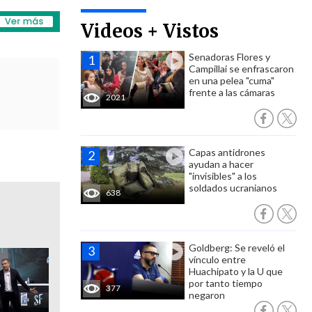
Videos + Vistos
Senadoras Flores y
Campillai se enfrascaron
en una pelea "cuma"
frente a las cámaras
2021
Capas antidrones
ayudan a hacer
"invisibles" a los
soldados ucranianos
638
Goldberg: Se reveló el
vínculo entre
Huachipato y la U que
por tanto tiempo
377
negaron