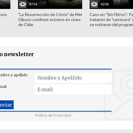
4714
4208
evos
"La Resurrección de Cristo" de Mel
Caos en "Sin Filtros": P
Gibson confirmó estreno en cines
trataron de "carnicero"
de Chile
se retiraron del progra
ro newsletter
mbre y apellido
mail
Política de Privacidad