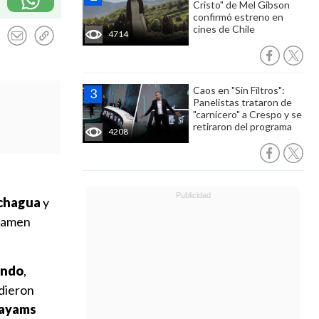
Cristo" de Mel Gibson
confirmó estreno en
cines de Chile
4714
Caos en "Sin Filtros":
Panelistas trataron de
"carnicero" a Crespo y se
retiraron del programa
4208
chagua
y
rtamen
ando
,
udieron
ayams