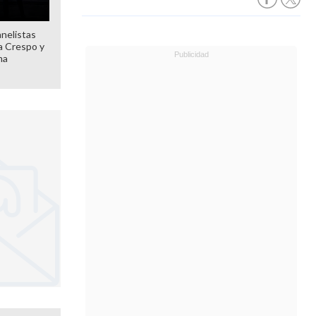
anelistas
 a Crespo y
ma