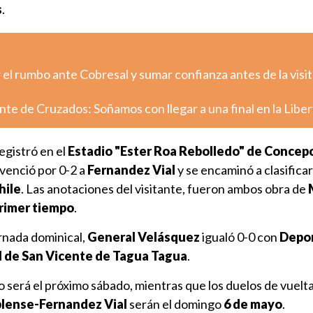
s
.
el rumbo ante Cobresal y sumar confianza antes de la visit
nte de Cruzados: Soñamos con llegar a una final en la Libe
registró en el
Estadio "Ester Roa Rebolledo" de Concep
venció por 0-2 a
Fernandez Vial
y se encaminó a clasificar 
hile
. Las anotaciones del visitante, fueron ambos obra de
 primer tiempo
.
ornada dominical,
General Velásquez
igualó 0-0 con
Depo
l de San Vicente de Tagua Tagua
.
 será el próximo sábado, mientras que los duelos de vuelt
lense-Fernandez Vial
serán el domingo
6 de mayo
.