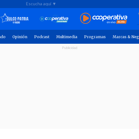
Escucha aquí ▼
ndo
Opinión
Podcast
Multimedia
Programas
Marcas & Neg