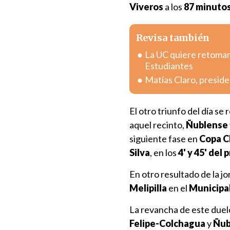
Viveros
a los
87 minuto
Revisa también
La UC quiere retomar 
Estudiantes
Matías Claro, preside
El otro triunfo del día se 
aquel recinto,
Ñublense
siguiente fase en
Copa C
Silva
, en los
4' y 45' del
En otro resultado de la j
Melipilla
en el
Municipa
La revancha de este duelo
Felipe-Colchagua
y
Ñub