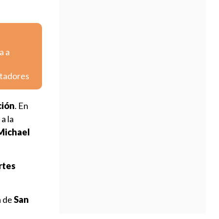
a a
rtadores
ción
. En
a la
Michael
rtes
a de
San