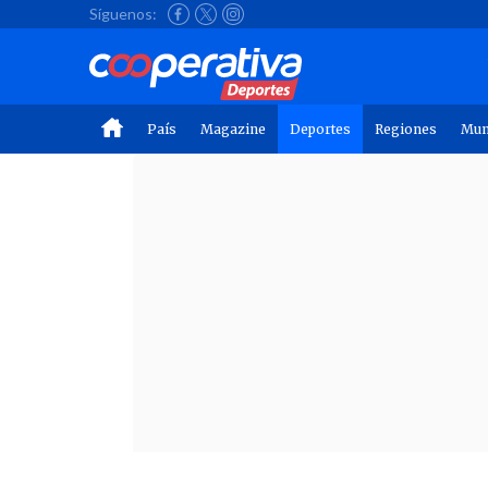
Síguenos:
País
Magazine
Deportes
Regiones
Mu