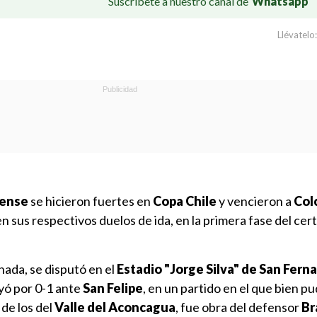
Suscríbete a nuestro canal de
Whatsapp
Llévatelo:
ense
se hicieron fuertes en
Copa Chile
y vencieron a
Col
n sus respectivos duelos de ida, en la primera fase del ce
rnada, se disputó en el
Estadio "Jorge Silva" de San Fern
yó por 0-1 ante
San Felipe
, en un partido en el que bien p
 de los del
Valle del Aconcagua
, fue obra del defensor
Br